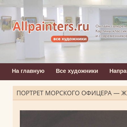
Allpainters.ru - 
Онлайн галерея
Картины классик
и современнико
На главную
Все художники
Напра
ПОРТРЕТ МОРСКОГО ОФИЦЕРА — 