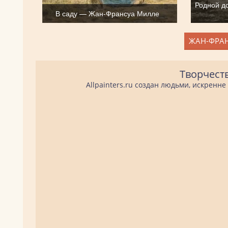
Родной д
В саду — Жан-Франсуа Милле
ЖАН-ФРАН
Творчест
Allpainters.ru создан людьми, искренн