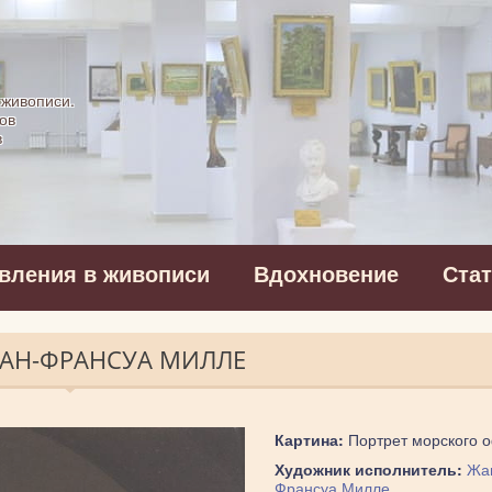
картинная галерея
 живописи.
ов
в
вления в живописи
Вдохновение
Ста
ЖАН-ФРАНСУА МИЛЛЕ
Картина:
Портрет морского 
Художник исполнитель:
Жа
Франсуа Милле