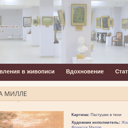
картинная галерея
 живописи.
ов
в
вления в живописи
Вдохновение
Ста
А МИЛЛЕ
Картина:
Пастушки в тени
Художник исполнитель:
Жа
Франсуа Милле