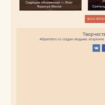
Сидящая обнаженная — Жан-
Франсуа Милле
Сеятел
ЖАН-ФРАН
Творчест
Allpainters.ru создан людьми, искренн