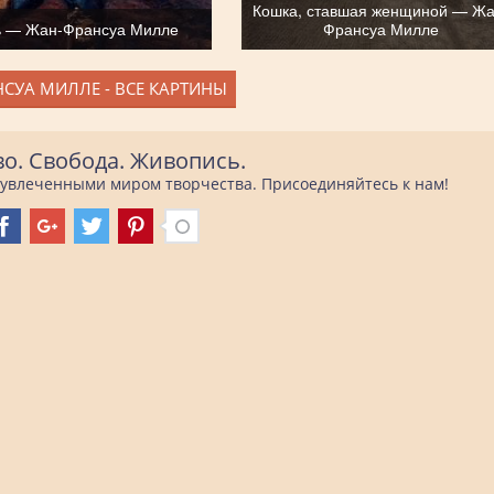
Кошка, ставшая женщиной — Жа
ь — Жан-Франсуа Милле
Франсуа Милле
СУА МИЛЛЕ - ВСЕ КАРТИНЫ
во. Свобода. Живопись.
е увлеченными миром творчества. Присоединяйтесь к нам!