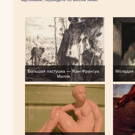
Большая пастушка — Жан-Франсуа
Молодая
Милле