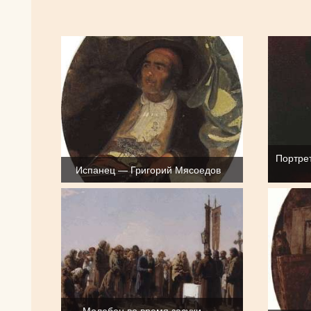
Портрет
Испанец — Григорий Мясоедов
Молебен во время засухи —