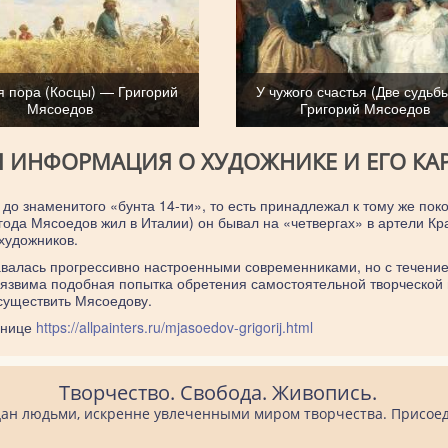
я пора (Косцы) — Григорий
У чужого счастья (Две судьб
Мясоедов
Григорий Мясоедов
Я ИНФОРМАЦИЯ О ХУДОЖНИКЕ И ЕГО КА
 до знаменитого «бунта 14-ти», то есть принадлежал к тому же по
 года Мясоедов жил в Италии) он бывал на «четвергах» в артели Кр
художников.
авалась прогрессивно настроенными современниками, но с течение
 уязвима подобная попытка обретения самостоятельной творческо
существить Мясоедову.
анице
https://allpainters.ru/mjasoedov-grigorij.html
Творчество. Свобода. Живопись.
оздан людьми, искренне увлеченными миром творчества. Присоед