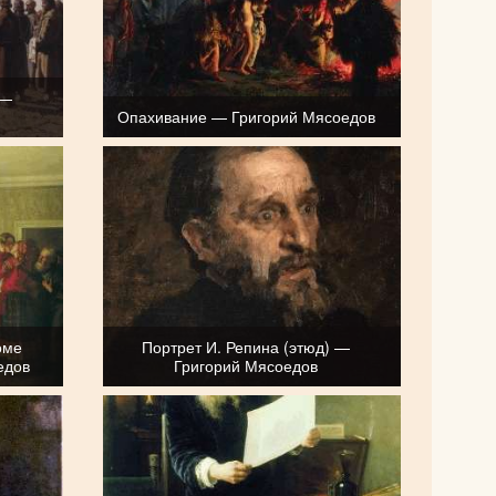
 —
Опахивание — Григорий Мясоедов
оме
Портрет И. Репина (этюд) —
едов
Григорий Мясоедов