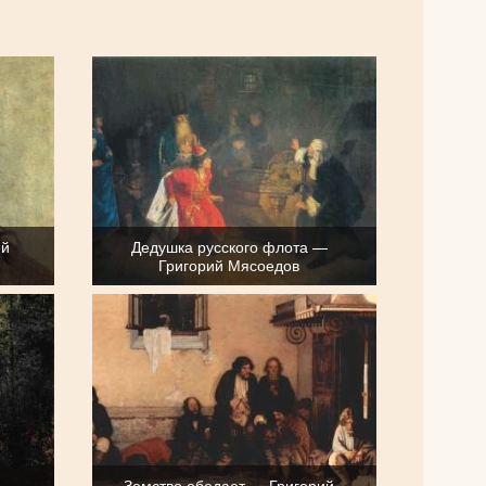
ий
Дедушка русского флота —
Григорий Мясоедов
Земство обедает — Григорий