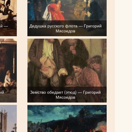
ой —
Дедушка русского флота — Григорий
Мясоедов
ий
Земство обедает (этюд) — Григорий
Мясоедов