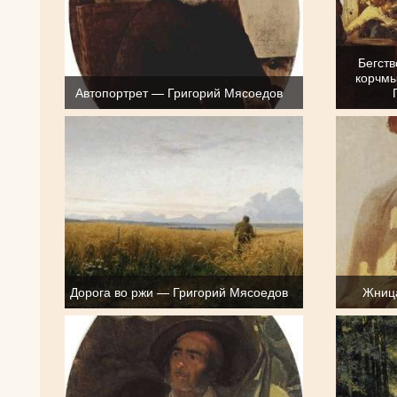
Бегств
корчмы
Автопортрет — Григорий Мясоедов
Дорога во ржи — Григорий Мясоедов
Жниц