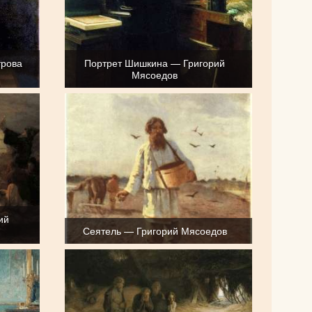
трова
Портрет Шишкина — Григорий
Мясоедов
ий
Сеятель — Григорий Мясоедов