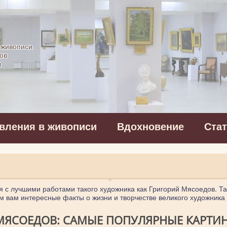
картинная галерея
 живописи.
ов
в
вления в живописи
Вдохновение
Ста
я с лучшими работами такого художника как Григорий Мясоедов. Т
м вам интересные факты о жизни и творчестве великого художника
МЯСОЕДОВ: САМЫЕ ПОПУЛЯРНЫЕ КАРТИНЫ