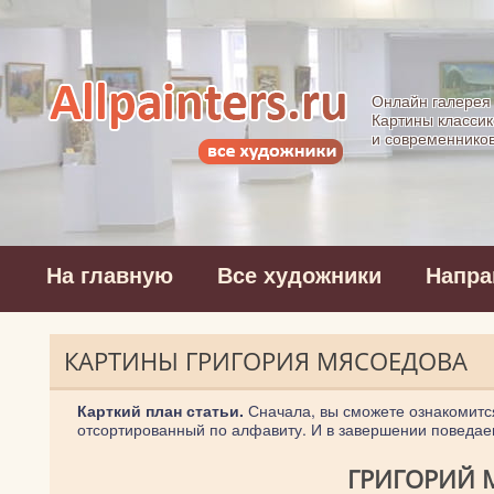
Allpainters.ru - 
Онлайн галерея
Картины классик
и современнико
На главную
Все художники
Напра
КАРТИНЫ ГРИГОРИЯ МЯСОЕДОВА
Карткий план статьи.
Сначала, вы сможете ознакомитс
отсортированный по алфавиту. И в завершении поведае
ГРИГОРИЙ 