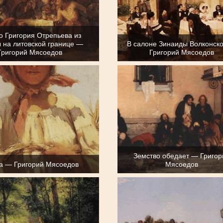
о Григория Отрепьева из
 на литовской границе —
В салоне Зинаиды Волконск
Григорий Мясоедов
Григорий Мясоедов
Земство обедает — Григор
а — Григорий Мясоедов
Мясоедов