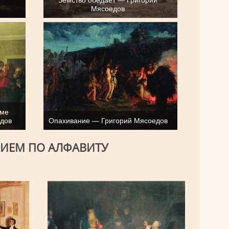
Мясоедов
оме
дов
Опахивание — Григорий Мясоедов
НИЕМ ПО АЛФАВИТУ