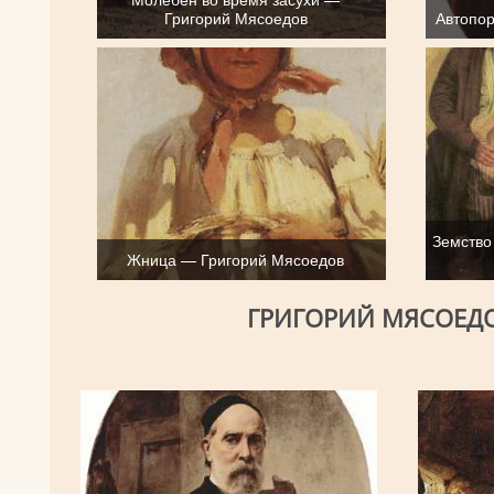
Григорий Мясоедов
Автопор
Земство
Жница — Григорий Мясоедов
ГРИГОРИЙ МЯСОЕДО