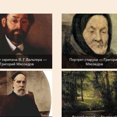
 скрипача В. Г.Вальтера —
Портрет старухи — Григор
Григорий Мясоедов
Мясоедов
Лесной ручей — Григорий