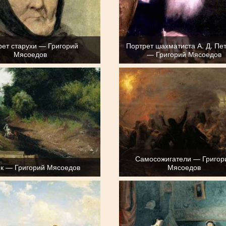
рет старухи — Григорий
Портрет шахматиста А. Д. Пе
Мясоедов
— Григорий Мясоедов
Самосожигатели — Григор
к — Григорий Мясоедов
Мясоедов