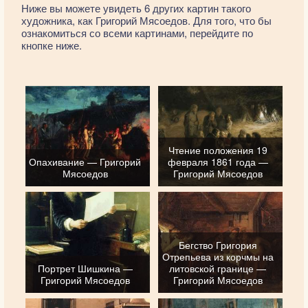
Ниже вы можете увидеть 6 других картин такого
художника, как Григорий Мясоедов. Для того, что бы
ознакомиться со всеми картинами, перейдите по
кнопке ниже.
Чтение положения 19
Опахивание — Григорий
февраля 1861 года —
Мясоедов
Григорий Мясоедов
Бегство Григория
Отрепьева из корчмы на
Портрет Шишкина —
литовской границе —
Григорий Мясоедов
Григорий Мясоедов