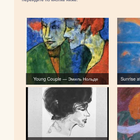
Young Couple — Эмиль Нольде
Sunrise 