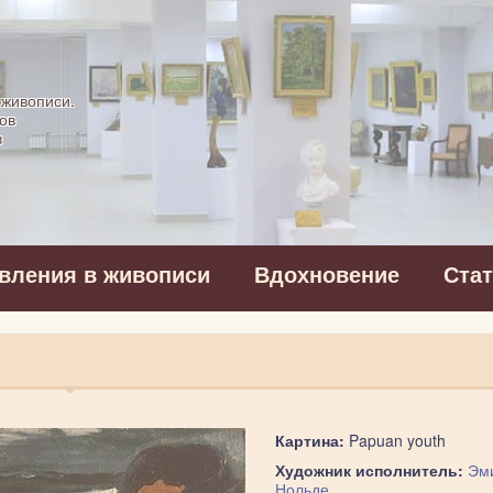
картинная галерея
 живописи.
ов
в
вления в живописи
Вдохновение
Ста
Картина:
Papuan youth
Художник исполнитель:
Эм
Нольде