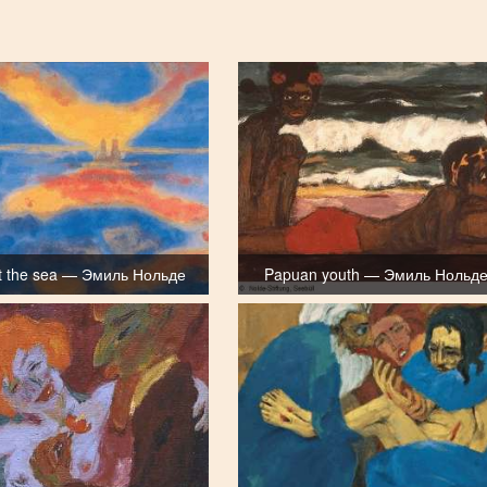
at the sea — Эмиль Нольде
Papuan youth — Эмиль Нольд