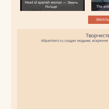
Head of spanish woman — Эмиль
Нольде
The ent
ЭМИЛЬ
Творчест
Allpainters.ru создан людьми, искренн