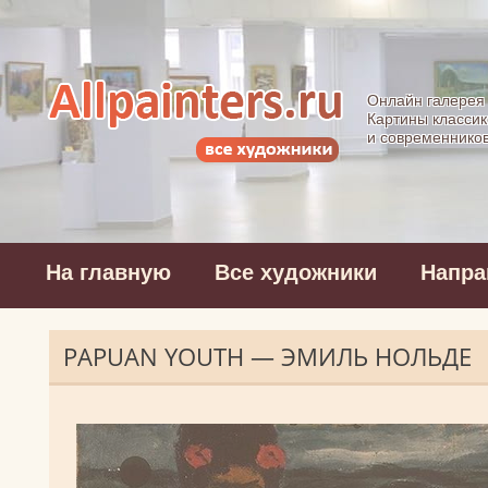
Allpainters.ru - 
Онлайн галерея
Картины классик
и современнико
На главную
Все художники
Напра
PAPUAN YOUTH — ЭМИЛЬ НОЛЬДЕ