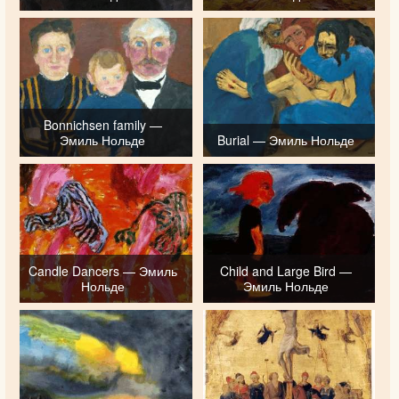
Bonnichsen family —
Эмиль Нольде
Burial — Эмиль Нольде
Candle Dancers — Эмиль
Child and Large Bird —
Нольде
Эмиль Нольде