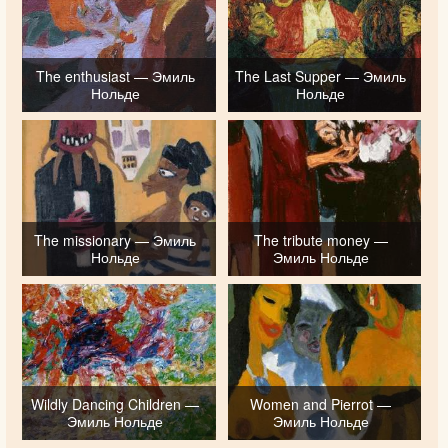
The enthusiast — Эмиль
The Last Supper — Эмиль
Нольде
Нольде
The missionary — Эмиль
The tribute money —
Нольде
Эмиль Нольде
Wildly Dancing Children —
Women and Pierrot —
Эмиль Нольде
Эмиль Нольде