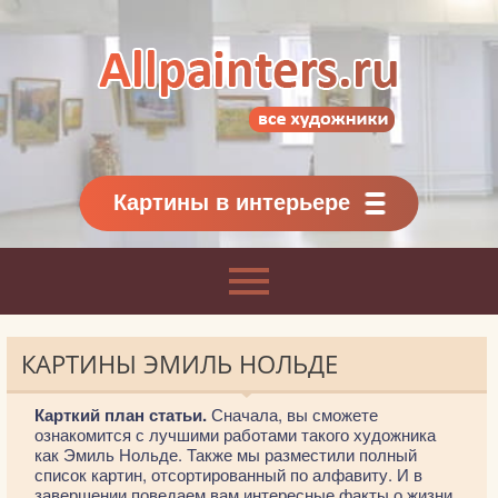
Allpainters.ru - картинная галерея
Онлайн галерея живописи.
Картины классиков
и современников
Картины в интерьере
КАРТИНЫ ЭМИЛЬ НОЛЬДЕ
Карткий план статьи.
Сначала, вы сможете
ознакомится с лучшими работами такого художника
как Эмиль Нольде. Также мы разместили полный
список картин, отсортированный по алфавиту. И в
завершении поведаем вам интересные факты о жизни