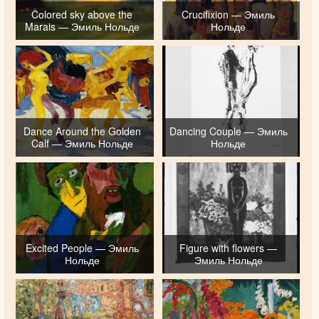
Colored sky above the
Crucifixion — Эмиль
Marais — Эмиль Нольде
Нольде
Dance Around the Golden
Dancing Couple — Эмиль
Calf — Эмиль Нольде
Нольде
Excited People — Эмиль
Figure with flowers —
Нольде
Эмиль Нольде