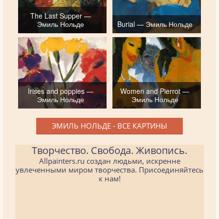
The Last Supper —
Эмиль Нольде
Burial — Эмиль Нольде
Irises and poppies —
Women and Pierrot —
Эмиль Нольде
Эмиль Нольде
ЭМИЛЬ НОЛЬДЕ - ВСЕ КАРТИНЫ
Творчество. Свобода. Живопись.
Allpainters.ru создан людьми, искренне
увлеченными миром творчества. Присоединяйтесь
к нам!