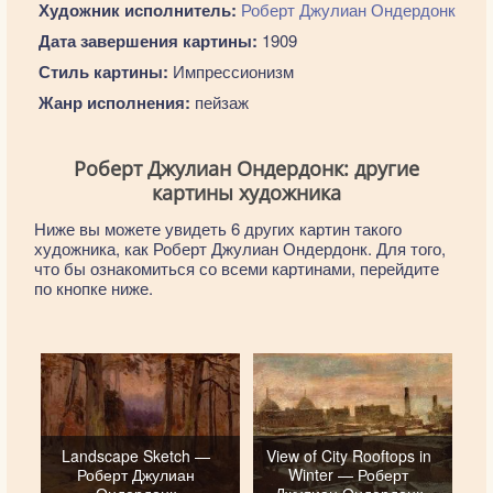
Художник исполнитель:
Роберт Джулиан Ондердонк
Дата завершения картины:
1909
Стиль картины:
Импрессионизм
Жанр исполнения:
пейзаж
Роберт Джулиан Ондердонк: другие
картины художника
Ниже вы можете увидеть 6 других картин такого
художника, как Роберт Джулиан Ондердонк. Для того,
что бы ознакомиться со всеми картинами, перейдите
по кнопке ниже.
Landscape Sketch —
View of City Rooftops in
Роберт Джулиан
Winter — Роберт