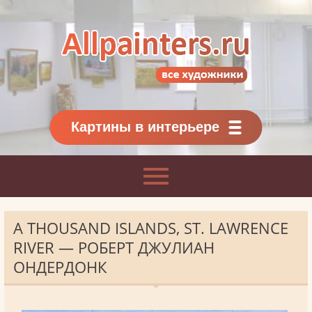
Allpainters.ru - картинная галерея
Онлайн галерея живописи.
Картины классиков
и современников
Картины в интерьере
A THOUSAND ISLANDS, ST. LAWRENCE
RIVER — РОБЕРТ ДЖУЛИАН
ОНДЕРДОНК