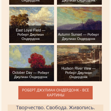
Ондердонк
Джулиан Ондердонк
East Loyal Field —
Роберт Джулиан
Autumn Sunset — Роберт
Ондердонк
Джулиан Ондердонк
Hudson River View —
October Day — Роберт
Роберт Джулиан
Джулиан Ондердонк
Ондердонк
РОБЕРТ ДЖУЛИАН ОНДЕРДОНК - ВСЕ
КАРТИНЫ
Творчество. Свобода. Живопись.