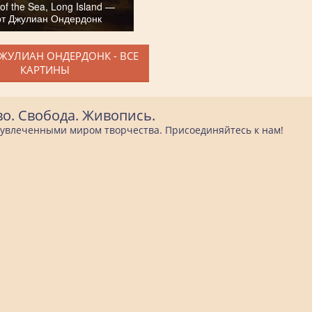
of the Sea, Long Island —
рт Джулиан Ондердонк
ДЖУЛИАН ОНДЕРДОНК - ВСЕ
КАРТИНЫ
во. Свобода. Живопись.
е увлеченными миром творчества. Присоединяйтесь к нам!