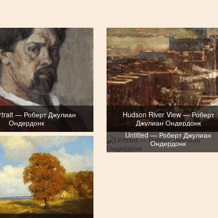
ortrait — Роберт Джулиан
Hudson River View — Роберт
Ондердонк
Джулиан Ондердонк
Untitled — Роберт Джулиан
Ондердонк