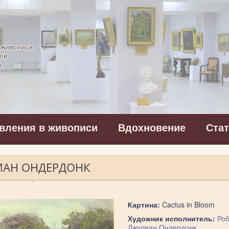
картинная галерея
 живописи.
ов
в
вления в живописи
Вдохновение
Ста
ЛИАН ОНДЕРДОНК
Картина:
Cactus in Bloom
Художник исполнитель:
Роб
Джулиан Ондердонк