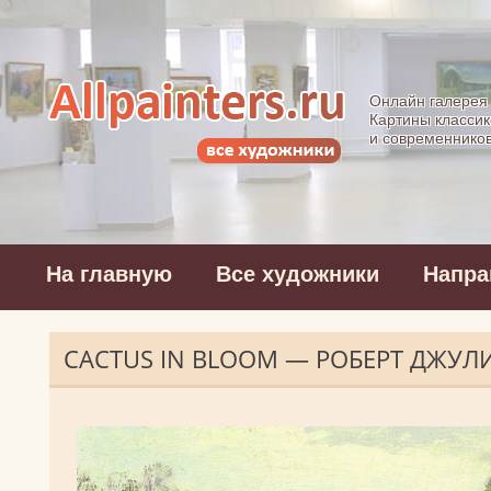
Allpainters.ru - 
Онлайн галерея
Картины классик
и современнико
На главную
Все художники
Напра
CACTUS IN BLOOM — РОБЕРТ ДЖУ