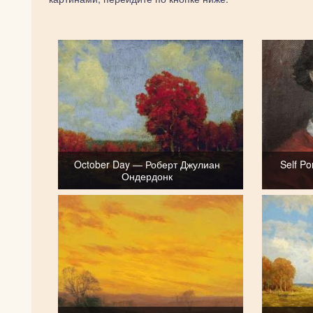
October Day — Роберт Джулиан
Self P
Ондердонк