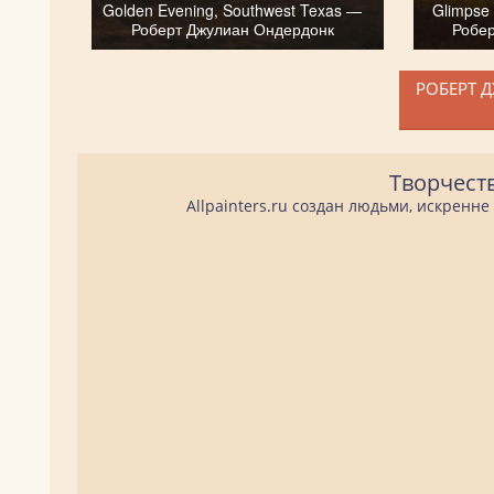
Golden Evening, Southwest Texas —
Glimpse 
Роберт Джулиан Ондердонк
Робе
РОБЕРТ 
Творчест
Allpainters.ru создан людьми, искренн