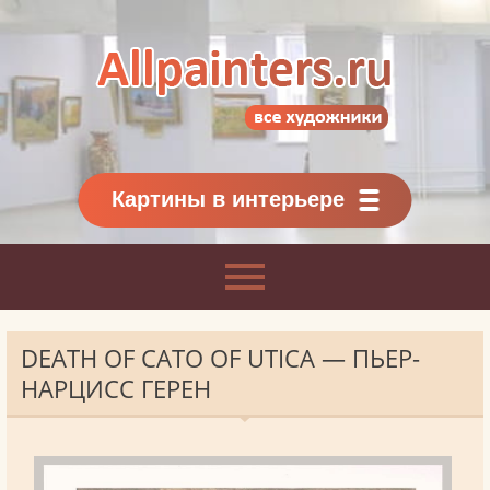
Allpainters.ru - картинная галерея
Онлайн галерея живописи.
Картины классиков
и современников
Картины в интерьере
DEATH OF CATO OF UTICA — ПЬЕР-
НАРЦИСС ГЕРЕН