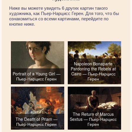
Ниже вы можете увидеть 6 других картин такого
художника, как Пьер-Нарцисс Герен. Для того, что бы
ознакомиться со всеми картинами, перейдите по
кнопке ниже.
Napoleon Bonaparte
Pardoning the Rebels at
Portrait of a Young Girl —
Cairo — Пьер-Нарцисс
Пьер-Нарцисс Герен
Герен
The Return of Marcus
The Death of Priam —
Sextus — Пьер-Нарцисс
Пьер-Нарцисс Герен
Герен