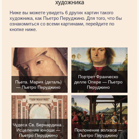
художника
Ниже вы можете увидеть 6 других картин такого
художника, как Пьетро Перуджино. Для того, что бы
ознакомиться со всеми картинами, перейдите по
кнопке ниже.
Портрет Франческо
Пьета. Мария (деталь)
делле Опере — Пьетро
— Пьетро Перуджино
Перуджино
Чудеса Св. Бернардина .
Исцеление юноши —
Поклонение волхвов —
Пьетро Перуджино
Пьетро Перуджино