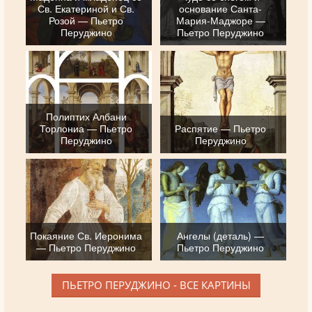
Св. Екатериной и Св.
основание Санта-
Розой — Пьетро
Мария-Маджоре —
Перуджино
Пьетро Перуджино
Полиптих Албани
Торлониа — Пьетро
Распятие — Пьетро
Перуджино
Перуджино
Покаяние Св. Иеронима
Ангелы (деталь) —
— Пьетро Перуджино
Пьетро Перуджино
ПЬЕТРО ПЕРУДЖИНО - ВСЕ КАРТИНЫ