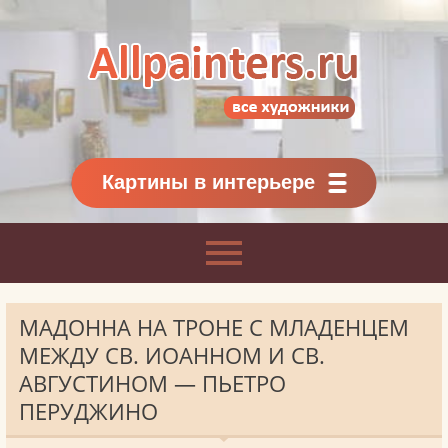
Allpainters.ru - картинная галерея
Онлайн галерея живописи.
Картины классиков
и современников
Картины в интерьере
МАДОННА НА ТРОНЕ С МЛАДЕНЦЕМ
МЕЖДУ СВ. ИОАННОМ И СВ.
АВГУСТИНОМ — ПЬЕТРО
ПЕРУДЖИНО