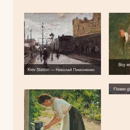
Boy w
Kiev Station — Николай Пимоненко
Flower-