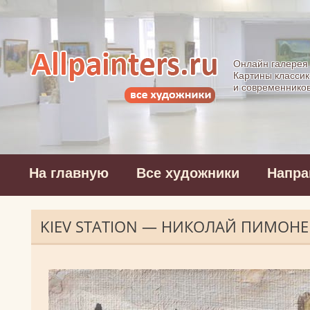
Allpainters.ru - 
Онлайн галерея
Картины классик
и современнико
На главную
Все художники
Напра
KIEV STATION — НИКОЛАЙ ПИМОН