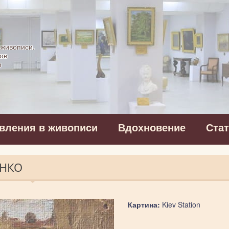
картинная галерея
 живописи.
ов
в
вления в живописи
Вдохновение
Ста
ЕНКО
Картина:
Kiev Station