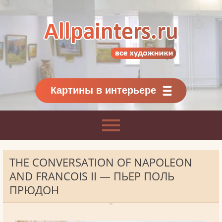
Allpainters.ru - картинная галерея
Онлайн галерея живописи.
Картины классиков
и современников
Картины в интерьере
THE CONVERSATION OF NAPOLEON
AND FRANCOIS II — ПЬЕР ПОЛЬ
ПРЮДОН