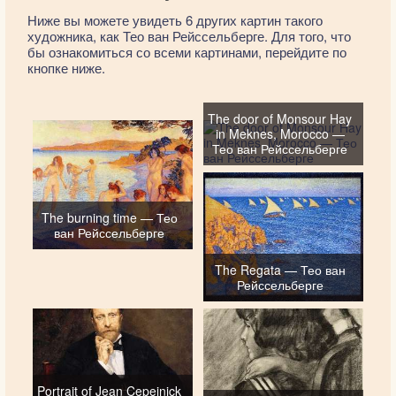
Ниже вы можете увидеть 6 других картин такого
художника, как Тео ван Рейссельберге. Для того, что
бы ознакомиться со всеми картинами, перейдите по
кнопке ниже.
The door of Monsour Hay
in Meknes, Morocco —
Тео ван Рейссельберге
The burning time — Тео
ван Рейссельберге
The Regata — Тео ван
Рейссельберге
Portrait of Jean Cepeinick