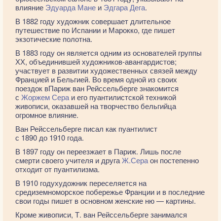
влияние
Эдуарда Мане
и
Эдгара Дега
.
В 1882 году художник совершает длительное
путешествие по Испании и Марокко, где пишет
экзотические полотна.
В 1883 году он является одним из основателей группы
ХХ, объединившей художников-авангардистов;
участвует в развитии художественных связей между
Францией и Бельгией. Во время одной из своих
поездок вПариж ван Рейссельберге знакомится
с
Жоржем Сера
и его пуантилистской техникой
живописи, оказавшей на творчество бельгийца
огромное влияние.
Ван Рейссельберге писал как пуантилист
с 1890 до 1910 года.
В 1897 году он переезжает в Париж. Лишь после
смерти своего учителя и друга
Ж.Сера
он постепенно
отходит от пуантилизма.
В 1910 годухудожник переселяется на
средиземноморское побережье Франции и в последние
свои годы пишет в основном женские ню — картины.
Кроме живописи, Т. ван Рейссельберге занимался