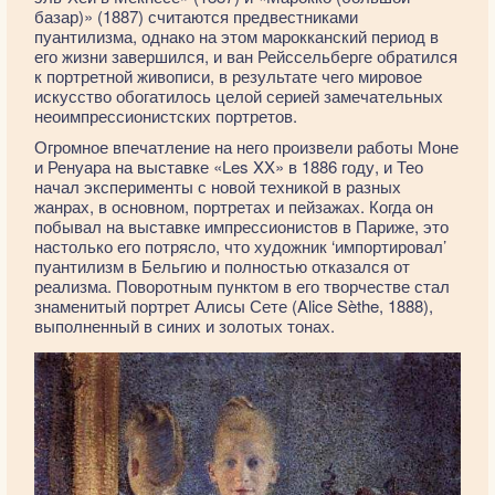
базар)» (1887) считаются предвестниками
пуантилизма, однако на этом марокканский период в
его жизни завершился, и ван Рейссельберге обратился
к портретной живописи, в результате чего мировое
искусство обогатилось целой серией замечательных
неоимпрессионистских портретов.
Огромное впечатление на него произвели работы Моне
и Ренуара на выставке «Les XX» в 1886 году, и Тео
начал эксперименты с новой техникой в разных
жанрах, в основном, портретах и пейзажах. Когда он
побывал на выставке импрессионистов в Париже, это
настолько его потрясло, что художник ‘импортировал’
пуантилизм в Бельгию и полностью отказался от
реализма. Поворотным пунктом в его творчестве стал
знаменитый портрет Алисы Сете (Alice Sèthe, 1888),
выполненный в синих и золотых тонах.