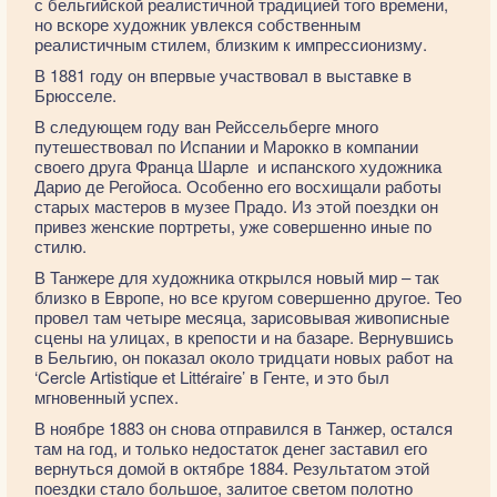
с бельгийской реалистичной традицией того времени,
но вскоре художник увлекся собственным
реалистичным стилем, близким к импрессионизму.
В 1881 году он впервые участвовал в выставке в
Брюсселе.
В следующем году ван Рейссельберге много
путешествовал по Испании и Марокко в компании
своего друга Франца Шарле и испанского художника
Дарио де Регойоса. Особенно его восхищали работы
старых мастеров в музее Прадо. Из этой поездки он
привез женские портреты, уже совершенно иные по
стилю.
В Танжере для художника открылся новый мир – так
близко в Европе, но все кругом совершенно другое. Тео
провел там четыре месяца, зарисовывая живописные
сцены на улицах, в крепости и на базаре. Вернувшись
в Бельгию, он показал около тридцати новых работ на
‘Cercle Artistique et Littéraire’ в Генте, и это был
мгновенный успех.
В ноябре 1883 он снова отправился в Танжер, остался
там на год, и только недостаток денег заставил его
вернуться домой в октябре 1884. Результатом этой
поездки стало большое, залитое светом полотно