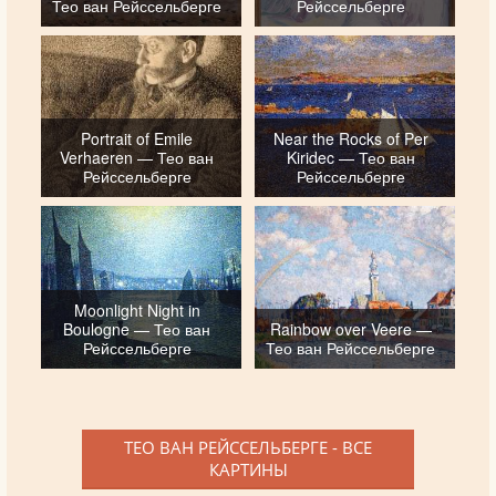
Тео ван Рейссельберге
Рейссельберге
Portrait of Emile
Near the Rocks of Per
Verhaeren — Тео ван
Kiridec — Тео ван
Рейссельберге
Рейссельберге
Moonlight Night in
Boulogne — Тео ван
Rainbow over Veere —
Рейссельберге
Тео ван Рейссельберге
ТЕО ВАН РЕЙССЕЛЬБЕРГЕ - ВСЕ
КАРТИНЫ