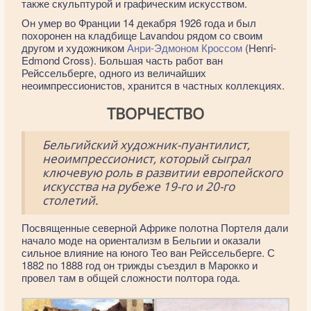
также скульптурой и графическим искусством.
Он умер во Франции 14 декабря 1926 года и был
похоронен на кладбище Lavandou рядом со своим
другом и художником
Анри-Эдмоном Кроссом
(Henri-
Edmond Cross). Большая часть работ ван
Рейссельберге, одного из величайших
неоимпрессионистов, хранится в частных коллекциях.
ТВОРЧЕСТВО
Бельгийский художник-пуантилист,
неоимпрессионист, который сыграл
ключевую роль в развитии европейского
искусства на рубеже 19-го и 20-го
столетий.
Посвященные северной Африке полотна Портеля дали
начало моде на ориентализм в Бельгии и оказали
сильное влияние на юного Тео ван Рейссельберге. С
1882 по 1888 год он трижды съездил в Марокко и
провел там в общей сложности полтора года.