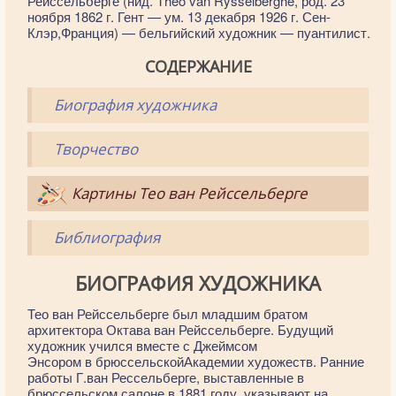
Рейссельберге (нид. Théo van Rysselberghe, род. 23
ноября 1862 г. Гент — ум. 13 декабря 1926 г. Сен-
Клэр,Франция) — бельгийский художник — пуантилист.
СОДЕРЖАНИЕ
Биография художника
Творчество
Картины Тео ван Рейссельберге
Библиография
БИОГРАФИЯ ХУДОЖНИКА
Тео ван Рейссельберге был младшим братом
архитектора Октава ван Рейссельберге. Будущий
художник учился вместе с Джеймсом
Энсором в брюссельскойАкадемии художеств. Ранние
работы Г.ван Рессельберге, выставленные в
брюссельском салоне в 1881 году, указывают на