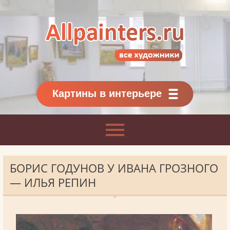
Allpainters.ru - картинная галерея
Онлайн галерея живописи.
Картины классиков
и современников
Картины в интерьере
БОРИС ГОДУНОВ У ИВАНА ГРОЗНОГО
— ИЛЬЯ РЕПИН