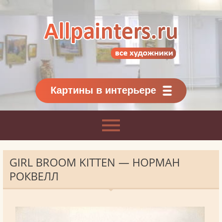
Allpainters.ru - картинная галерея
Онлайн галерея живописи.
Картины классиков
и современников
Картины в интерьере
GIRL BROOM KITTEN — НОРМАН
РОКВЕЛЛ