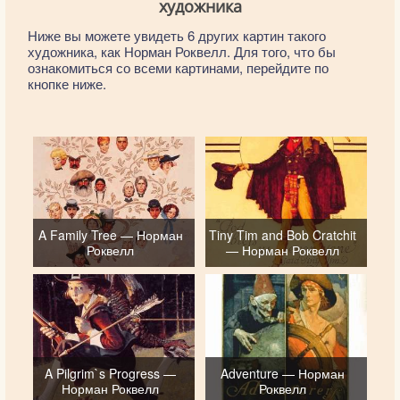
художника
Ниже вы можете увидеть 6 других картин такого
художника, как Норман Роквелл. Для того, что бы
ознакомиться со всеми картинами, перейдите по
кнопке ниже.
A Family Tree — Норман
Tiny Tim and Bob Cratchit
Роквелл
— Норман Роквелл
A Pilgrim`s Progress —
Adventure — Норман
Норман Роквелл
Роквелл