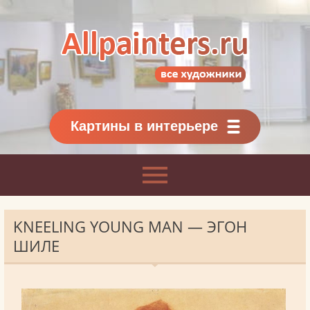
Allpainters.ru - картинная галерея
Онлайн галерея живописи.
Картины классиков
и современников
Картины в интерьере
KNEELING YOUNG MAN — ЭГОН
ШИЛЕ