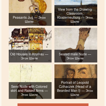
View from the Drawing
Classroom,
Peasants Jug — Эгон
Klosterneuburg — Эгон
Шиле
Шиле
Old Houses in Krumau —
Seated male Nude —
Эгон Шиле
Эгон Шиле
Portrait of Leopold
Semi Nude with Colored
Czihaczek (Head of a
skirt and Raised Arms —
Bearded Man I) — Эгон
Эгон Шиле
Шиле