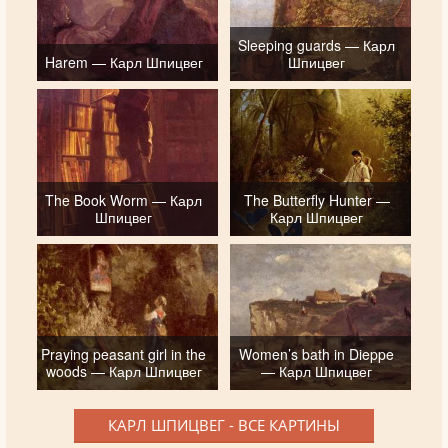
Sleeping guards — Карл
Harem — Карл Шпицвег
Шпицвег
The Book Worm — Карл
The Butterfly Hunter —
Шпицвег
Карл Шпицвег
Praying peasant girl in the
Women’s bath in Dieppe
woods — Карл Шпицвег
— Карл Шпицвег
КАРЛ ШПИЦВЕГ - ВСЕ КАРТИНЫ