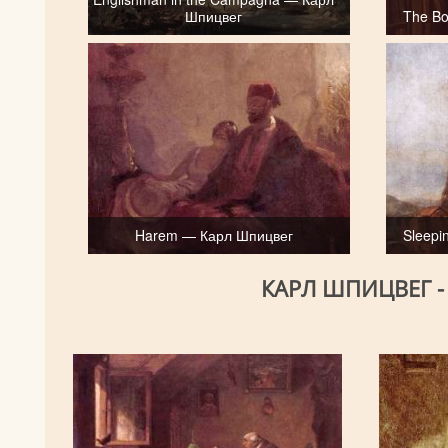
Шпицвег
The B
Harem — Карл Шпицвег
Sleepi
КАРЛ ШПИЦВЕГ 