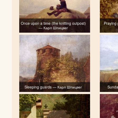
Once upon a time (the knitting outpost)
Praying 
— Карл Шпицвег
Sleeping guards — Карл Шпицвег
Sunda