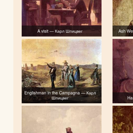
A visit — Карл Шпицвег
Ash We
Englishman in the Campagna — Карл
Шпицвег
Ha