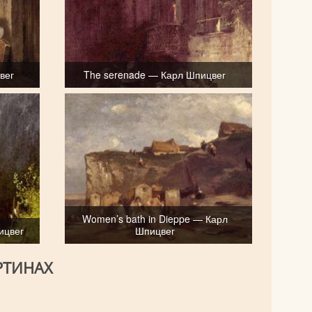
вег
The serenade — Карл Шпицвег
Women’s bath in Dieppe — Карл
ицвег
Шпицвег
РТИНАХ