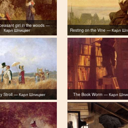
peasant girl in the woods —
Карл Шпицвег
Resting on the Vine — Карл Ш
y Stroll — Карл Шпицвег
The Book Worm — Карл Шпи