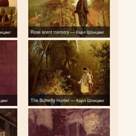
пицвег
Rose scent memory — Карл Шпицвег
цвег
The Butterfly Hunter — Карл Шпицвег