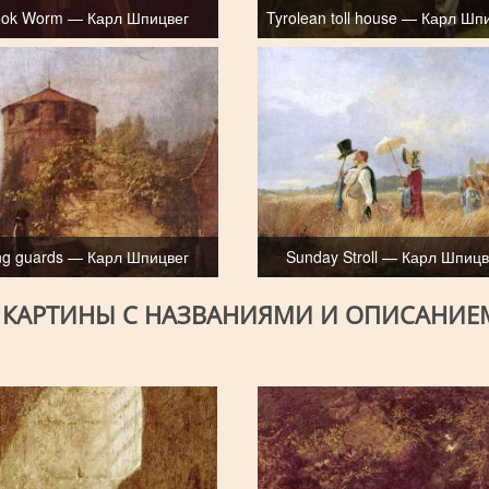
ook Worm — Карл Шпицвег
Tyrolean toll house — Карл Шп
ng guards — Карл Шпицвег
Sunday Stroll — Карл Шпицв
- КАРТИНЫ С НАЗВАНИЯМИ И ОПИСАНИЕ