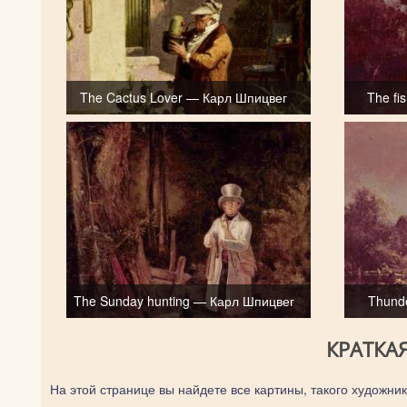
The Cactus Lover — Карл Шпицвег
The f
The Sunday hunting — Карл Шпицвег
Thund
КРАТКА
На этой странице вы найдете все картины, такого художник