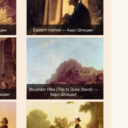
цвег
Eastern market — Карл Шпицвег
Mountain Hike (Trip to Duke Stand) —
пицвег
Карл Шпицвег