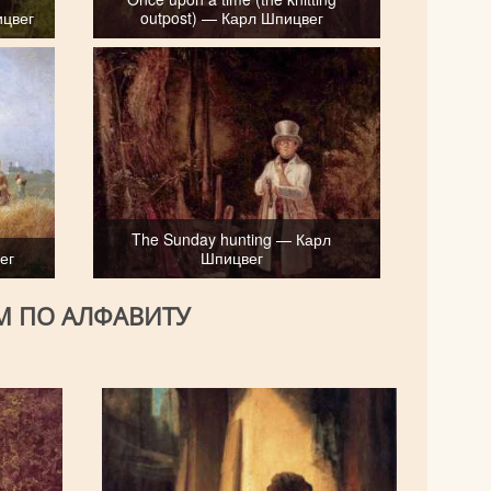
ицвег
outpost) — Карл Шпицвег
The Sunday hunting — Карл
ег
Шпицвег
М ПО АЛФАВИТУ