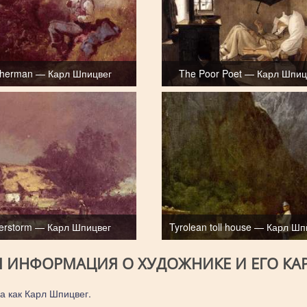
isherman — Карл Шпицвег
The Poor Poet — Карл Шпиц
erstorm — Карл Шпицвег
Tyrolean toll house — Карл Шп
Я ИНФОРМАЦИЯ О ХУДОЖНИКЕ И ЕГО КА
а как Карл Шпицвег.