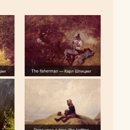
вег
The fisherman — Карл Шпицвег
Once upon a time (the knitting