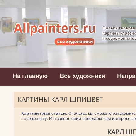
Allpainters.ru - 
Онлайн галерея
Картины классик
и современнико
На главную
Все художники
Напра
КАРТИНЫ КАРЛ ШПИЦВЕГ
Карткий план статьи.
Сначала, вы сможете ознакомитс
по алфавиту. И в завершении поведаем вам интересные 
КАРЛ ШП