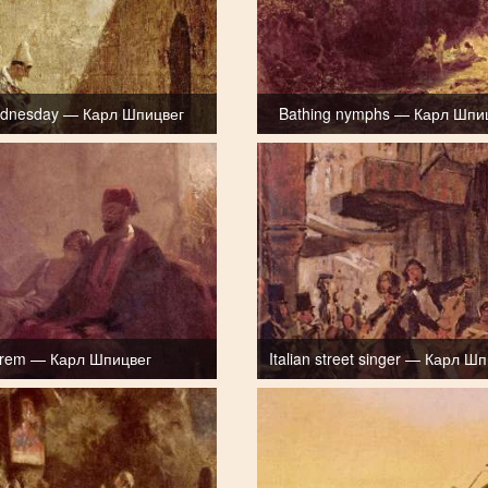
dnesday — Карл Шпицвег
Bathing nymphs — Карл Шпи
rem — Карл Шпицвег
Italian street singer — Карл Ш