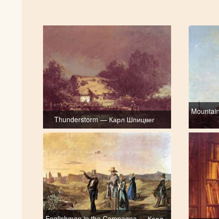
Mountain
Thunderstorm — Карл Шпицвег
Englishman in the Campagna — Карл