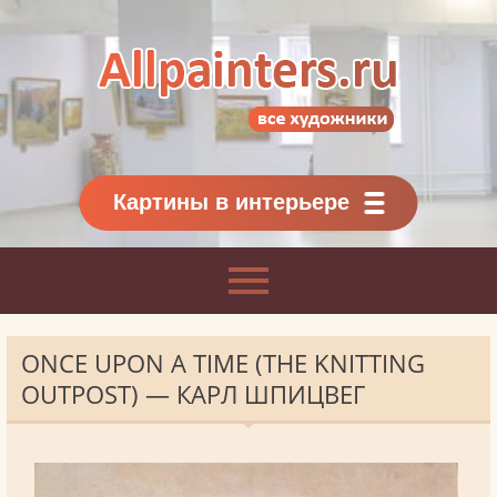
Allpainters.ru - картинная галерея
Онлайн галерея живописи.
Картины классиков
и современников
Картины в интерьере
ONCE UPON A TIME (THE KNITTING
OUTPOST) — КАРЛ ШПИЦВЕГ