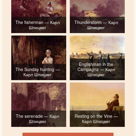
The fisherman — Карл
Thunderstorm — Карл
Шпицвег
Шпицвег
Englishman in the
The Sunday hunting —
Campagna — Карл
Карл Шпицвег
Шпицвег
The serenade — Карл
Resting on the Vine —
Шпицвег
Карл Шпицвег