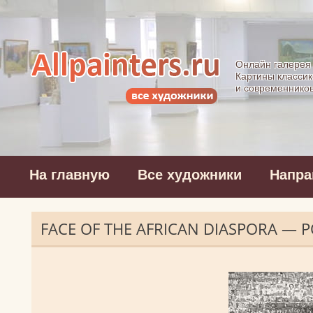
Allpainters.ru - 
Онлайн галерея
Картины классик
и современнико
На главную
Все художники
Напра
FACE OF THE AFRICAN DIASPORA — 