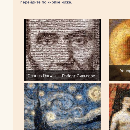
перейдите по кнопке ниже.
Youn
Charles Darwin — Роберт Сильверс