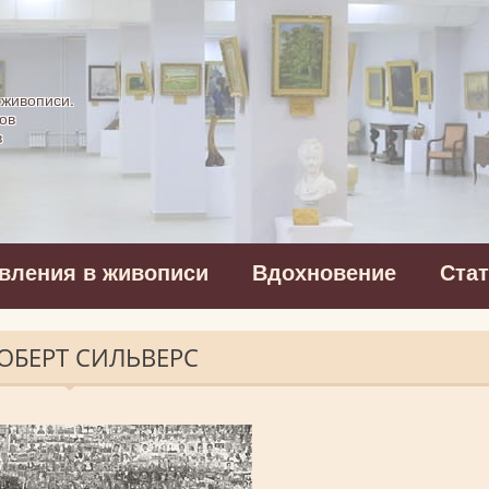
картинная галерея
 живописи.
ов
в
вления в живописи
Вдохновение
Ста
РОБЕРТ СИЛЬВЕРС