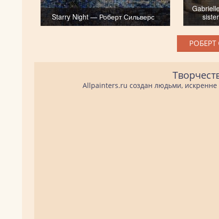
Gabriell
Starry Night — Роберт Сильверс
sist
РОБЕРТ 
Творчест
Allpainters.ru создан людьми, искренн