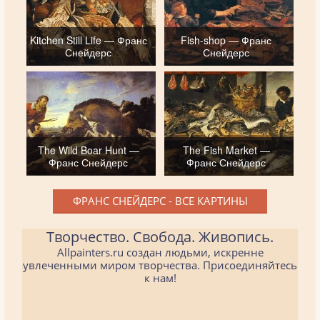
Kitchen Still Life — Франс
Fish-shop — Франс
Снейдерс
Снейдерс
The Wild Boar Hunt —
The Fish Market —
Франс Снейдерс
Франс Снейдерс
ФРАНС СНЕЙДЕРС - ВСЕ КАРТИНЫ
Творчество. Свобода. Живопись.
Allpainters.ru создан людьми, искренне
увлеченными миром творчества. Присоединяйтесь
к нам!