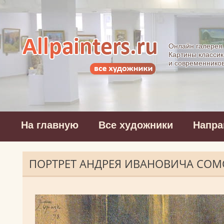
Allpainters.ru - 
Онлайн галерея
Картины классик
и современнико
На главную
Все художники
Напра
ПОРТРЕТ АНДРЕЯ ИВАНОВИЧА СО