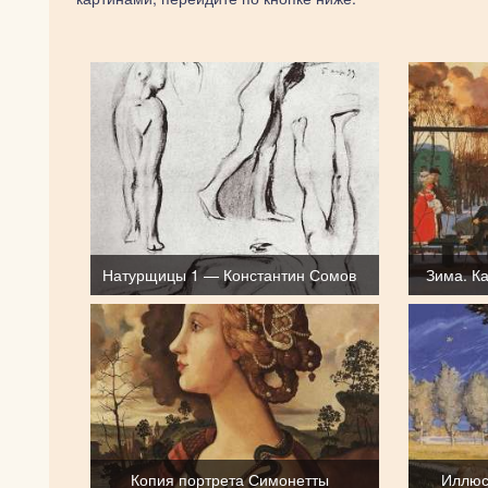
Натурщицы 1 — Константин Сомов
Зима. К
Копия портрета Симонетты
Иллюс