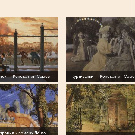
аток — Константин Сомов
Куртизанки — Константин Сомо
трация к роману Лонга