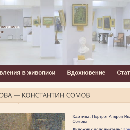
картинная галерея
 живописи.
ов
в
вления в живописи
Вдохновение
Ста
МОВА — КОНСТАНТИН СОМОВ
Картина:
Портрет Андрея Ив
Сомова
Художник исполнитель:
Кон