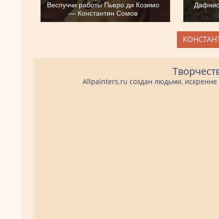
Веспуччи работы Пьеро ди Козимо
Дафнис
— Константин Сомов
КОНСТАНТ
Творчест
Allpainters.ru создан людьми, искренн