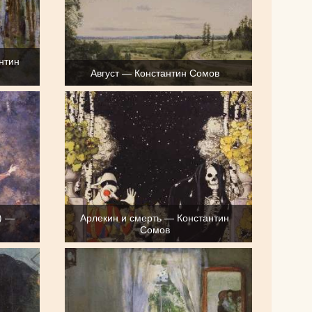
антин
Август — Константин Сомов
) —
Арлекин и смерть — Константин
Сомов