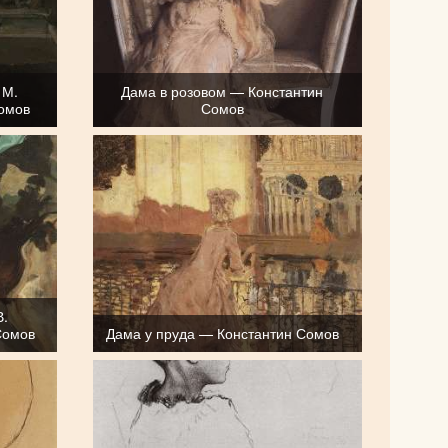
 М.
Дама в розовом — Константин
омов
Сомов
В.
Сомов
Дама у пруда — Константин Сомов