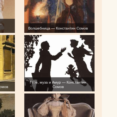
—
Волшебница — Константин Сомов
Гёте, муза и Амур — Константин
Сомов
Сомов