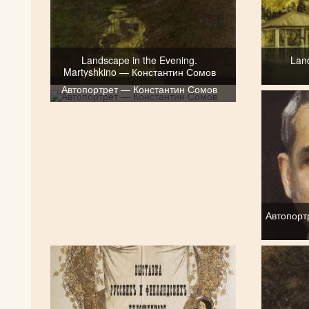
Landscape in the Evening.
Land
Martyshkino — Константин Сомов
Автопортрет — Константин Сомов
Автопорт