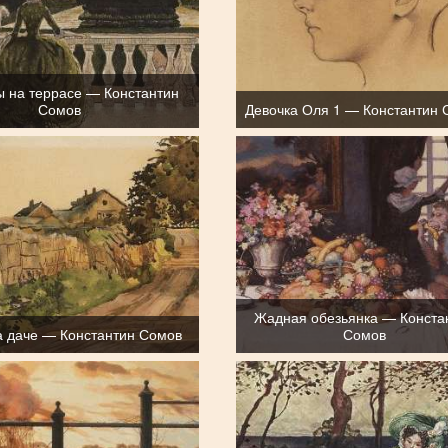
ы на террасе — Константин
Сомов
Девочка Оля 1 — Константин 
Жадная обезьянка — Конста
а даче — Константин Сомов
Сомов