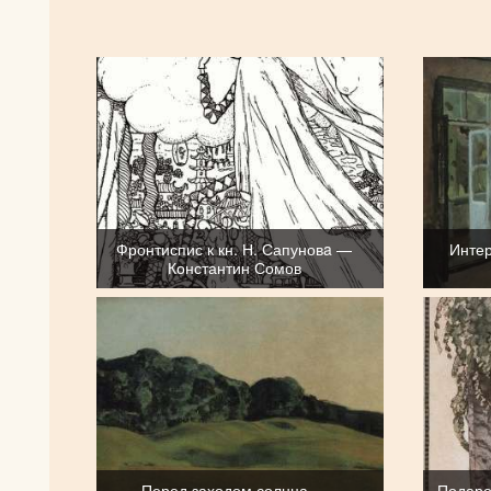
Фронтиспис к кн. Н. Сапуновa —
Интер
Константин Сомов
Перед заходом солнца —
Подаро