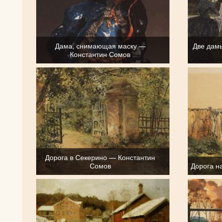
Дама, снимающая маску —
Две дам
Константин Сомов
Дорога в Секерино — Константин
Сомов
Дорога н