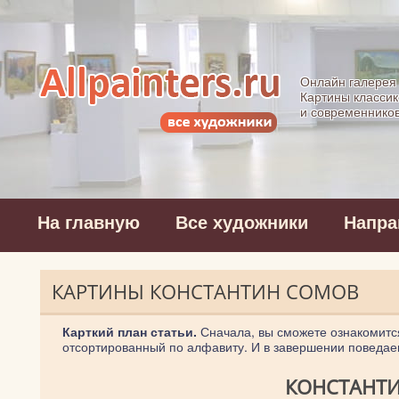
Allpainters.ru - 
Онлайн галерея
Картины классик
и современнико
На главную
Все художники
Напра
КАРТИНЫ КОНСТАНТИН СОМОВ
Карткий план статьи.
Сначала, вы сможете ознакомитс
отсортированный по алфавиту. И в завершении поведаем
КОНСТАНТИ