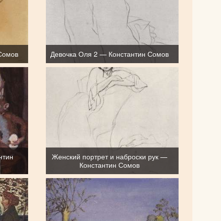
Сомов
Девочка Оля 2 — Константин Сомов
нтин
Женский портрет и наброски рук —
Константин Сомов