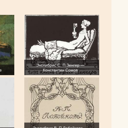
Экслибрис С. П.Зенгер —
в
Константин Сомов
Экслибрис В. П.Лобойкова —