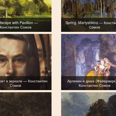
scape with Pavillion —
Spring. Martyshkino — Конст
Константин Сомов
Сомов
рет в зеркале — Константин
Арлекин и дама (Фейерверк
Сомов
Константин Сомов