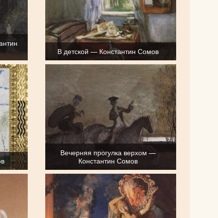
антин
В детской — Константин Сомов
Вечерняя прогулка верхом —
ов
Константин Сомов