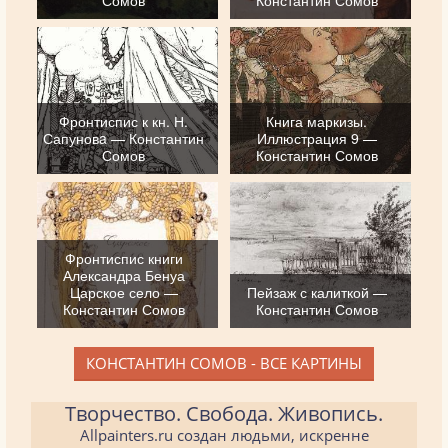
Сомов
Константин Сомов
Фронтиспис к кн. Н.
Книга маркизы.
Сапуновa — Константин
Иллюстрация 9 —
Сомов
Константин Сомов
Фронтиспис книги
Александра Бенуа
Царское село —
Пейзаж с калиткой —
Константин Сомов
Константин Сомов
КОНСТАНТИН СОМОВ - ВСЕ КАРТИНЫ
Творчество. Свобода. Живопись.
Allpainters.ru создан людьми, искренне