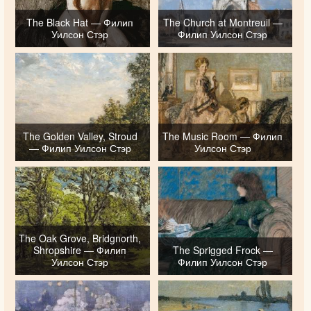
The Black Hat — Филип
The Church at Montreuil —
Уилсон Стэр
Филип Уилсон Стэр
The Golden Valley, Stroud
The Music Room — Филип
— Филип Уилсон Стэр
Уилсон Стэр
The Oak Grove, Bridgnorth,
Shropshire — Филип
The Sprigged Frock —
Уилсон Стэр
Филип Уилсон Стэр