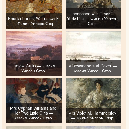
Landscape with Trees in
Knucklebones, Walberswick
Yorkshire — Филип Уилсон
— Филип Уилсон Стэр
Стэр
Ludlow Walks — Филип
Minesweepers at Dover —
Уилсон Стэр
Филип Уилсон Стэр
Mrs Cyprian Williams and
Her Two Little Girls —
Mrs Violet M. Hammersley
Филип Уилсон Стэр
— Филип Уилсон Стэр