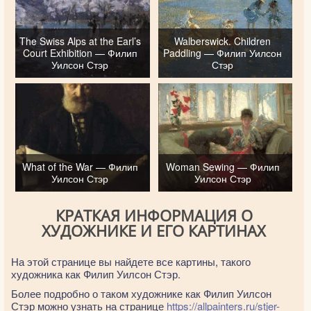
The Swiss Alps at the Earl’s
Walberswick. Children
Court Exhibition — Филип
Paddling — Филип Уилсон
Уилсон Стэр
Стэр
What of the War — Филип
Woman Sewing — Филип
Уилсон Стэр
Уилсон Стэр
КРАТКАЯ ИНФОРМАЦИЯ О
ХУДОЖНИКЕ И ЕГО КАРТИНАХ
На этой странице вы найдете все картины, такого
художника как Филип Уилсон Стэр.
Более подробно о таком художнике как Филип Уилсон
Стэр можно узнать на странице
https://allpainters.ru/stjer-