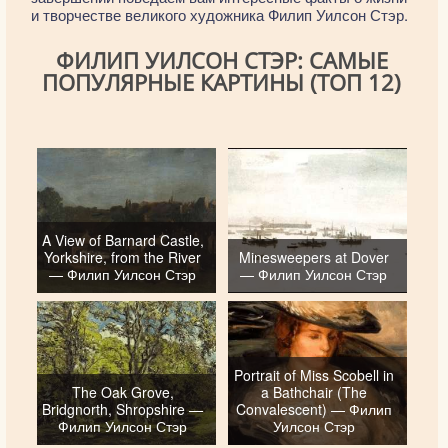
и творчестве великого художника Филип Уилсон Стэр.
ФИЛИП УИЛСОН СТЭР: САМЫЕ
ПОПУЛЯРНЫЕ КАРТИНЫ (ТОП 12)
A View of Barnard Castle,
Yorkshire, from the River
Minesweepers at Dover
— Филип Уилсон Стэр
— Филип Уилсон Стэр
Portrait of Miss Scobell in
The Oak Grove,
a Bathchair (The
Bridgnorth, Shropshire —
Convalescent) — Филип
Филип Уилсон Стэр
Уилсон Стэр