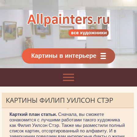
Allpainters.ru - картинная галерея
Онлайн галерея живописи.
Картины классиков
и современников
Картины в интерьере
КАРТИНЫ ФИЛИП УИЛСОН СТЭР
Карткий план статьи.
Сначала, вы сможете
ознакомится с лучшими работами такого художника
как Филип Уилсон Стэр. Также мы разместили полный
список картин, отсортированный по алфавиту. И в
завершении поведаем вам интересные факты о жизни