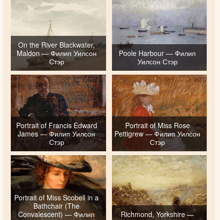
On the River Blackwater,
Maldon — Филип Уилсон
Poole Harbour — Филип
Стэр
Уилсон Стэр
Portrait of Francis Edward
Portrait of Miss Rose
James — Филип Уилсон
Pettigrew — Филип Уилсон
Стэр
Стэр
Portrait of Miss Scobell in a
Bathchair (The
Convalescent) — Филип
Richmond, Yorkshire —