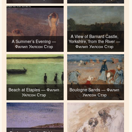
A View of Barnard Castle,
A Summer’s Evening —
Yorkshire, from the River —
Филип Уилсон Стэр
Филип Уилсон Стэр
Beach at Etaples — Филип
Boulogne Sands — Филип
Уилсон Стэр
Уилсон Стэр