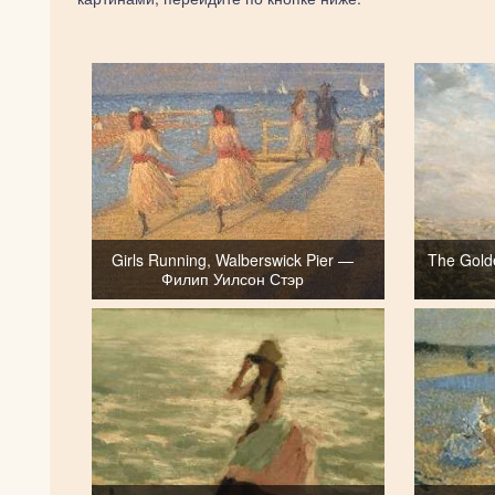
Girls Running, Walberswick Pier —
The Gold
Филип Уилсон Стэр