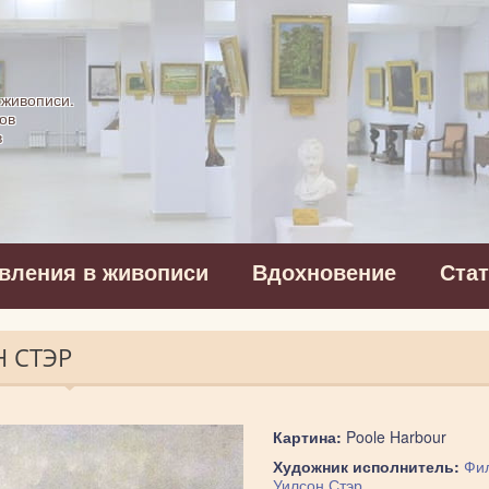
картинная галерея
 живописи.
ов
в
вления в живописи
Вдохновение
Ста
 СТЭР
Картина:
Poole Harbour
Художник исполнитель:
Фи
Уилсон Стэр