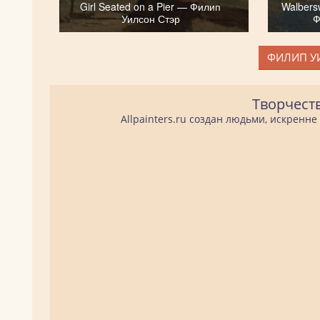
Girl Seated on a Pier — Филип
Walbers
Уилсон Стэр
Ф
ФИЛИП УИ
Творчест
Allpainters.ru создан людьми, искренн