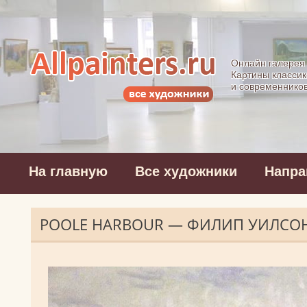
Allpainters.ru - 
Онлайн галерея
Картины классик
и современнико
На главную
Все художники
Напра
POOLE HARBOUR — ФИЛИП УИЛСОН