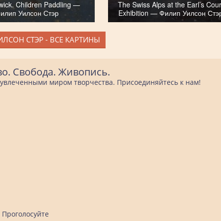
wick. Children Paddling —
The Swiss Alps at the Earl’s Cour
илип Уилсон Стэр
Exhibition — Филип Уилсон Стэ
ЛСОН СТЭР - ВСЕ КАРТИНЫ
во. Свобода. Живопись.
е увлеченными миром творчества. Присоединяйтесь к нам!
Проголосуйте