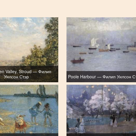
en Valley, Stroud — Филип
Уилсон Стэр
Poole Harbour — Филип Уилсон С