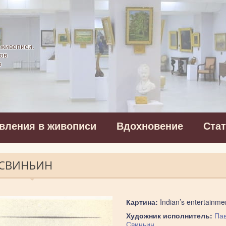
картинная галерея
 живописи.
ов
в
вления в живописи
Вдохновение
Ста
 СВИНЬИН
Картина:
Indian’s entertainme
Художник исполнитель:
Па
Свиньин