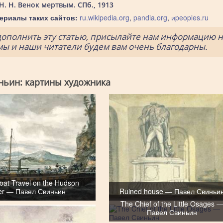
Н. Н. Венок мертвым. СПб., 1913
ериалы таких сайтов:
ru.wikipedia.org
,
pandia.org
,
иpeoples.ru
дополнить эту статью, присылайте нам информацию н
 мы и наши читатели будем вам очень благодарны.
ньин: картины художника
at Travel on the Hudson
er — Павел Свиньин
Ruined house — Павел Свиньи
The Chief of the Little Osages 
Павел Свиньин