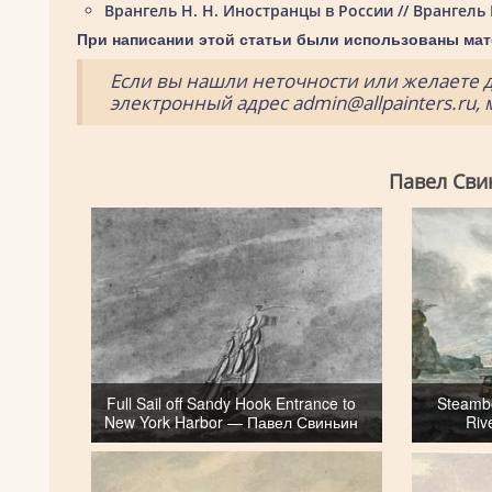
Врангель Н. Н. Иностранцы в России // Врангель 
При написании этой статьи были использованы мат
Если вы нашли неточности или желаете 
электронный адрес admin@allpainters.ru,
Павел Сви
Full Sail off Sandy Hook Entrance to
Steambo
New York Harbor — Павел Свиньин
Riv