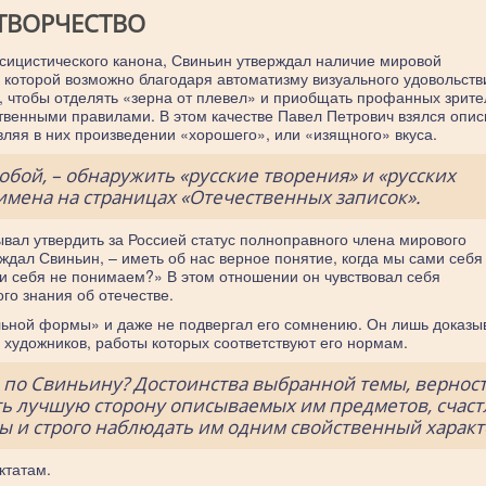
ТВОРЧЕСТВО
ссицистического канона, Свиньин утверждал наличие мировой
которой возможно благодаря автоматизму визуального удовольств
м, чтобы отделять «зерна от плевел» и приобщать профанных зрите
ственными правилами. В этом качестве Павел Петрович взялся опис
вляя в них произведении «хорошего», или «изящного» вкуса.
собой, – обнаружить «русские творения» и «русских
имена на страницах «Отечественных записок».
ывал утвердить за Россией статус полноправного члена мирового
ждал Свиньин, – иметь об нас верное понятие, когда мы сами себя
ами себя не понимаем?» В этом отношении он чувствовал себя
го знания об отечестве.
ьной формы» и даже не подвергал его сомнению. Он лишь доказыв
 художников, работы которых соответствуют его нормам.
 по Свиньину? Достоинства выбранной темы, верност
ть лучшую сторону описываемых им предметов, счас
ы и строго наблюдать им одним свойственный характ
ктатам.