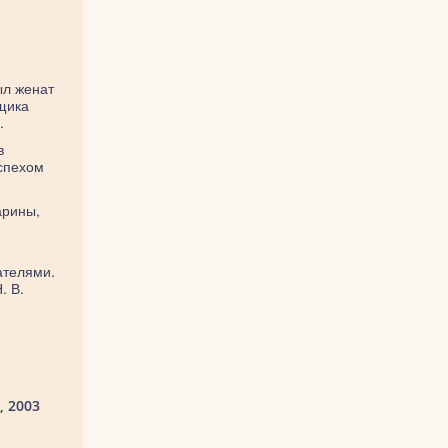
ыл женат
ещика
.
в
успехом
арины,
ателями.
. В.
, 2003