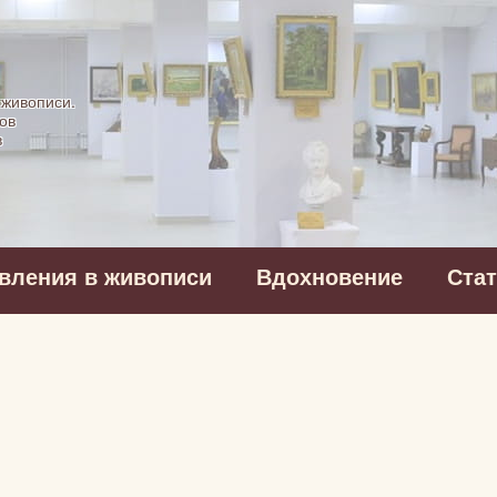
картинная галерея
 живописи.
ов
в
вления в живописи
Вдохновение
Ста