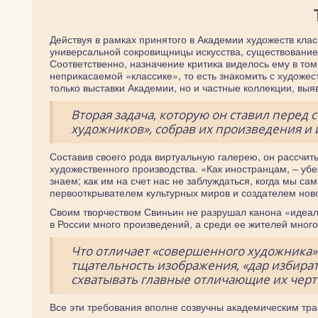
Действуя в рамках принятого в Академии художеств кла
универсальной сокровищницы искусства, существование 
Соответственно, назначение критика виделось ему в то
неприкасаемой «классике», то есть знакомить с художе
только выставки Академии, но и частные коллекции, выя
Вторая задача, которую он ставил перед 
художников», собрав их произведения и 
Составив своего рода виртуальную галерею, он рассчит
художественного производства. «Как иностранцам, – убе
знаем; как им на счет нас не заблуждаться, когда мы с
первооткрывателем культурных миров и создателем ново
Своим творчеством Свиньин не разрушал канона «идеал
в России много произведений, а среди ее жителей много
Что отличает «совершенного художника»
тщательность изображения, «дар избира
схватывать главные отличающие их черт
Все эти требования вполне созвучны академическим тра