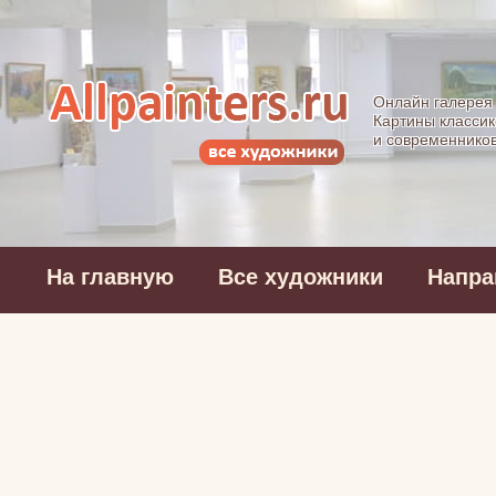
Allpainters.ru - 
Онлайн галерея
Картины классик
и современнико
На главную
Все художники
Напра