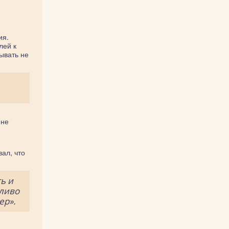
ия.
лей к
ывать не
 не
ал, что
ь и
тливо
ер».