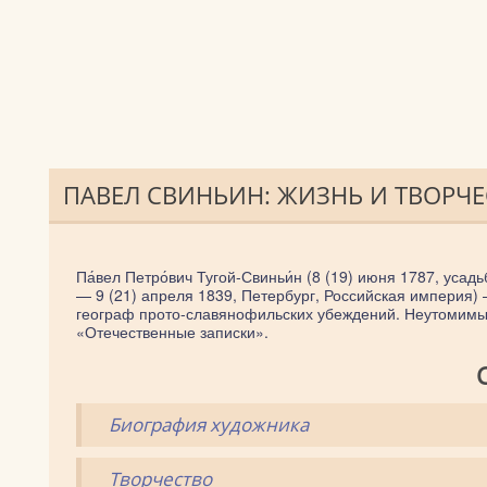
ПАВЕЛ СВИНЬИН: ЖИЗНЬ И ТВОРЧ
Па́вел Петро́вич Тугой-Свиньи́н (8 (19) июня 1787, ус
— 9 (21) апреля 1839, Петербург, Российская империя) —
географ прото-славянофильских убеждений. Неутомимый
«Отечественные записки».
Биография художника
Творчество