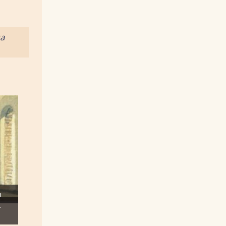
а
н
—