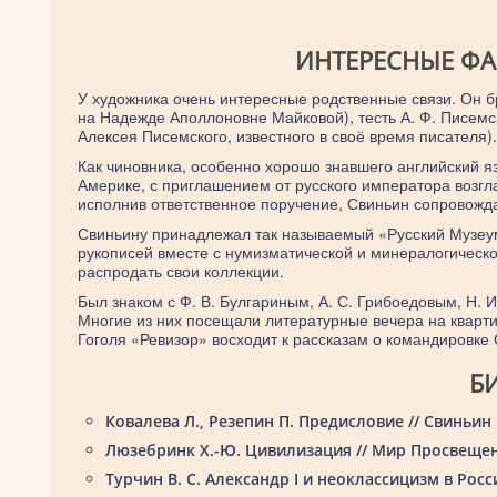
ИНТЕРЕСНЫЕ Ф
У художника очень интересные родственные связи. Он бр
на Надежде Аполлоновне Майковой), тесть А. Ф. Писемс
Алексея Писемского, известного в своё время писател
Как чиновника, особенно хорошо знавшего английский яз
Америке, с приглашением от русского императора возгл
исполнив ответственное поручение, Свиньин сопровожд
Свиньину принадлежал так называемый «Русский Музеум
рукописей вместе с нумизматической и минералогическ
распродать свои коллекции.
Был знаком с Ф. В. Булгариным, А. С. Грибоедовым, Н. 
Многие из них посещали литературные вечера на кварти
Гоголя «Ревизор» восходит к рассказам о командировке 
Б
Ковалева Л., Резепин П. Предисловие // Свиньин 
Люзебринк Х.-Ю. Цивилизация // Мир Просвещения
Турчин В. С. Александр I и неоклассицизм в Росс