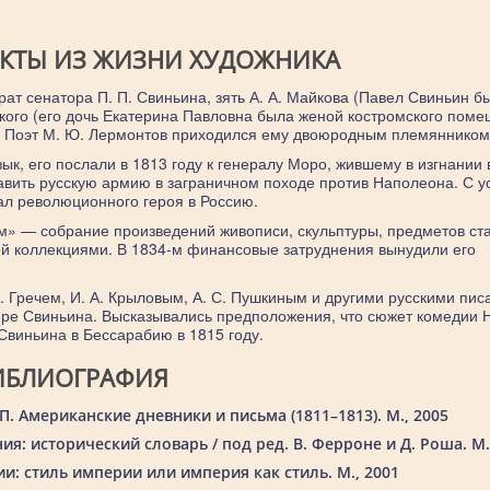
АКТЫ ИЗ ЖИЗНИ ХУДОЖНИКА
ат сенатора П. П. Свиньина, зять А. А. Майкова (Павел Свиньин б
кого (его дочь Екатерина Павловна была женой костромского пом
я). Поэт М. Ю. Лермонтов приходился ему двоюродным племянником
ык, его послали в 1813 году к генералу Моро, жившему в изгнании 
авить русскую армию в заграничном походе против Наполеона. С 
ал революционного героя в Россию.
» — собрание произведений живописи, скульптуры, предметов ст
ой коллекциями. В 1834-м финансовые затруднения вынудили его
И. Гречем, И. А. Крыловым, А. С. Пушкиным и другими русскими пис
ре Свиньина. Высказывались предположения, что сюжет комедии Н
Свиньина в Бессарабию в 1815 году.
ИБЛИОГРАФИЯ
П. Американские дневники и письма (1811–1813). М., 2005
: исторический словарь / под ред. В. Ферроне и Д. Роша. М.
ии: стиль империи или империя как стиль. М., 2001