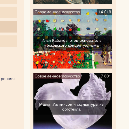
Современное искусство
14 019
Илья Кабаков: отец-основатель
московского концептуализма
Современное искусство
7 801
Утренняя
Майкл Уилкинсон и скульптуры из
оргстекла