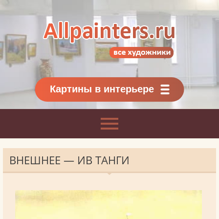
Allpainters.ru - картинная галерея
Онлайн галерея живописи.
Картины классиков
и современников
Картины в интерьере
ВНЕШНЕЕ — ИВ ТАНГИ