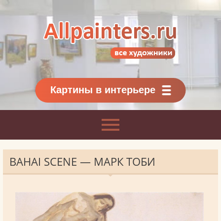
Allpainters.ru - картинная галерея
Онлайн галерея живописи.
Картины классиков
и современников
Картины в интерьере
BAHAI SCENE — МАРК ТОБИ