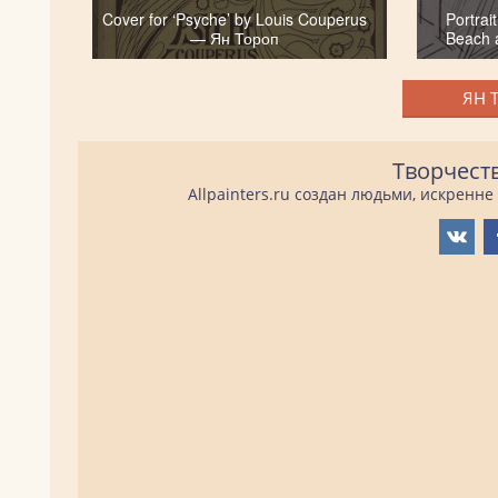
Cover for ‘Psyche’ by Louis Couperus
Portrai
— Ян Тороп
Beach 
ЯН 
Творчест
Allpainters.ru создан людьми, искренн