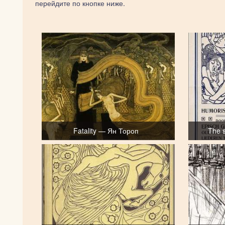
перейдите по кнопке ниже.
Fatality — Ян Тороп
The 