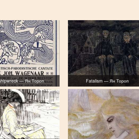
shipwreck — Ян Тороп
Fatalism — Ян Тороп