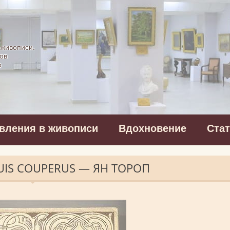
картинная галерея
 живописи.
ов
в
вления в живописи
Вдохновение
Ста
OUIS COUPERUS — ЯН ТОРОП