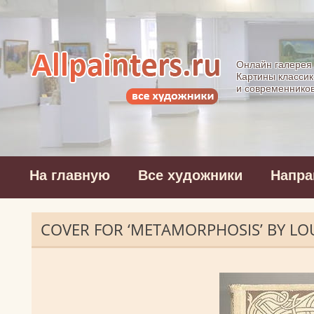
Allpainters.ru - 
Онлайн галерея
Картины классик
и современнико
На главную
Все художники
Напра
COVER FOR ‘METAMORPHOSIS’ BY L