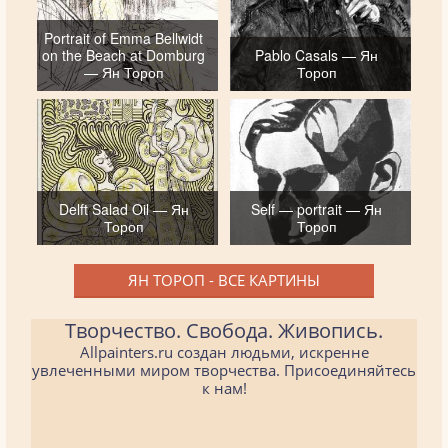
Portrait of Emma Bellwidt
on the Beach at Domburg
Pablo Casals — Ян
— Ян Тороп
Тороп
Delft Salad Oil — Ян
Self — portrait — Ян
Тороп
Тороп
ЯН ТОРОП - ВСЕ КАРТИНЫ
Творчество. Свобода. Живопись.
Allpainters.ru создан людьми, искренне
увлеченными миром творчества. Присоединяйтесь
к нам!