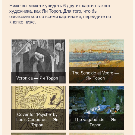
Ниже вы можете увидеть 6 других картин такого
художника, как Ян Тороп. Для того, что бы
ознакомиться со всеми картинами, перейдите по
кнопке ниже.
The Schelde at Veere —
Veronica — Ян Тороп
Ян Тороп
Cover for ‘Psyche’ by
Louis Couperus — Ян
The vagabonds — Ян
Тороп
Тороп