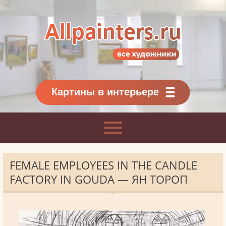
Allpainters.ru - картинная галерея
Онлайн галерея живописи.
Картины классиков
и современников
Картины в интерьере
FEMALE EMPLOYEES IN THE CANDLE
FACTORY IN GOUDA — ЯН ТОРОП