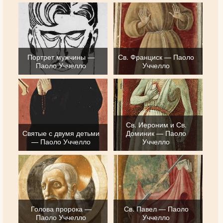
Портрет мужчины —
Св. Франциск — Паоло
Паоло Уччелло
Уччелло
Св. Иероним и Св.
Святые с двумя детьми
Доминик — Паоло
— Паоло Уччелло
Уччелло
Голова пророка —
Св. Павел — Паоло
Паоло Уччелло
Уччелло