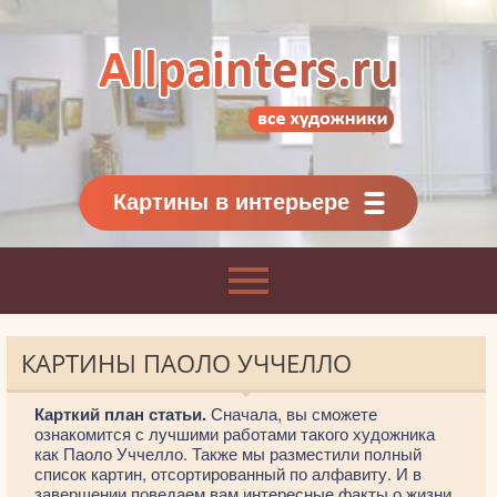
Allpainters.ru - картинная галерея
Онлайн галерея живописи.
Картины классиков
и современников
Картины в интерьере
КАРТИНЫ ПАОЛО УЧЧЕЛЛО
Карткий план статьи.
Сначала, вы сможете
ознакомится с лучшими работами такого художника
как Паоло Уччелло. Также мы разместили полный
список картин, отсортированный по алфавиту. И в
завершении поведаем вам интересные факты о жизни