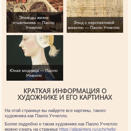
Эпизоды жизни
отшельника — Паоло
Этюд с перспективой
Уччелло
мазоччо — Паоло Уччелло
Юная модница — Паоло
Уччелло
КРАТКАЯ ИНФОРМАЦИЯ О
ХУДОЖНИКЕ И ЕГО КАРТИНАХ
На этой странице вы найдете все картины, такого
художника как Паоло Уччелло.
Более подробно о таком художнике как Паоло Уччелло
можно узнать на странице
https://allpainters.ru/uchchello-