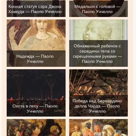
Конная статуя сэра Джона
Медальон с головой —
Хоквуда — Паоло Уччелло
Паоло Уччелло
Обнаженный ребенок с
середины тела со
Надежда — Паоло
скрещенными руками —
Уччелло
Паоло Уччелло
Победа над Бернардино
Охота в лесу — Паоло
делла Чарда — Паоло
Уччелло
Уччелло