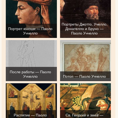
Портреты Джотто, Учелло,
Портрет юноши — Паоло
Донателло и Бруно —
Уччелло
Паоло Уччелло
После работы — Паоло
Уччелло
Потоп — Паоло Уччелло
Распятие — Паоло
Св. Георгий и змей —