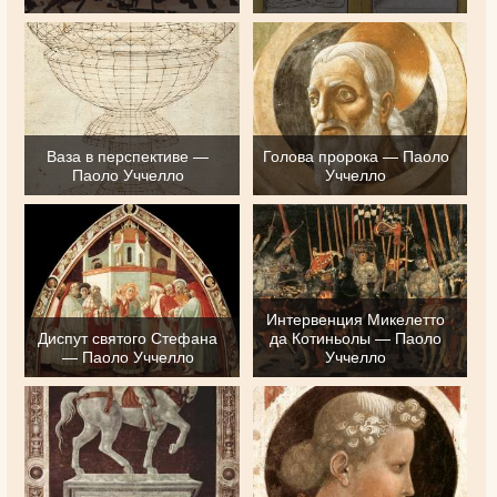
Ваза в перспективе —
Голова пророка — Паоло
Паоло Уччелло
Уччелло
Интервенция Микелетто
Диспут святого Стефана
да Котиньолы — Паоло
— Паоло Уччелло
Уччелло