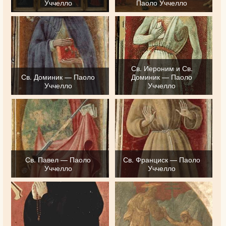
Уччелло
Паоло Уччелло
Св. Иероним и Св.
Св. Доминик — Паоло
Доминик — Паоло
Уччелло
Уччелло
Св. Павел — Паоло
Св. Франциск — Паоло
Уччелло
Уччелло