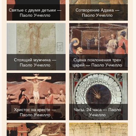
Святые с двумя детьми —
Сотворение Адама —
Паоло Уччелло
Паоло Уччелло
Стоящий мужчина —
Сцена поклонения трех
Паоло Уччелло
царей — Паоло Уччелло
Христос на кресте —
Часы. 24 часа — Паоло
Паоло Уччелло
Уччелло