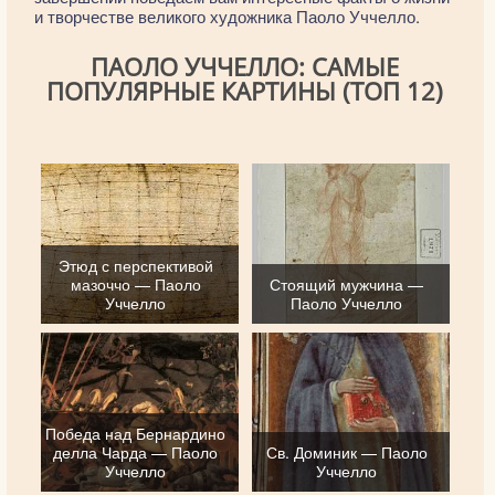
и творчестве великого художника Паоло Уччелло.
ПАОЛО УЧЧЕЛЛО: САМЫЕ
ПОПУЛЯРНЫЕ КАРТИНЫ (ТОП 12)
Этюд с перспективой
мазоччо — Паоло
Стоящий мужчина —
Уччелло
Паоло Уччелло
Победа над Бернардино
делла Чарда — Паоло
Св. Доминик — Паоло
Уччелло
Уччелло