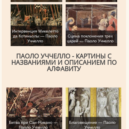
Интервенция Микелетто
да Котиньолы — Паоло
Сцена поклонения трех
Уччелло
царей — Паоло Уччелло
ПАОЛО УЧЧЕЛЛО - КАРТИНЫ С
НАЗВАНИЯМИ И ОПИСАНИЕМ ПО
АЛФАВИТУ
Битва при Сан-Романо —
Благовещение — Паоло
Паоло Уччелло
Уччелло