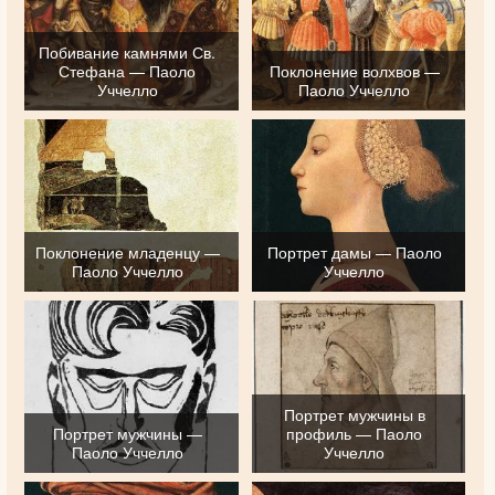
Побивание камнями Св.
Стефана — Паоло
Поклонение волхвов —
Уччелло
Паоло Уччелло
Поклонение младенцу —
Портрет дамы — Паоло
Паоло Уччелло
Уччелло
Портрет мужчины в
Портрет мужчины —
профиль — Паоло
Паоло Уччелло
Уччелло