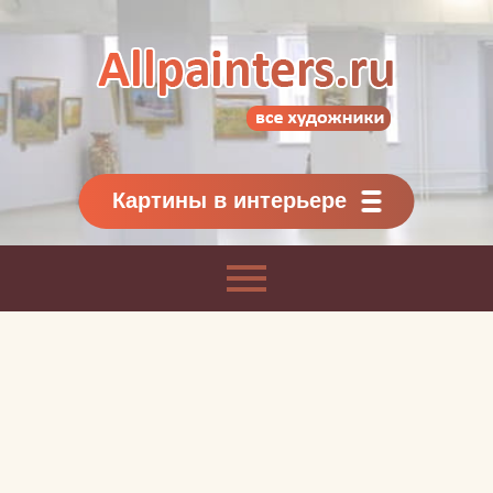
Allpainters.ru - картинная галерея
Онлайн галерея живописи.
Картины классиков
и современников
Картины в интерьере