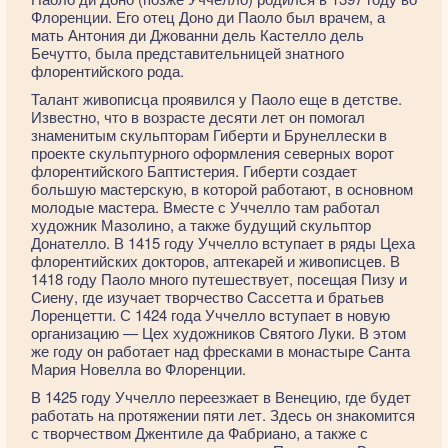
Флоренции. Его отец Доно ди Паоло был врачем, а
мать Антония ди Джованни дель Кастелло дель
Бечутто, была представительницей знатного
флорентийского рода.
Талант живописца проявился у Паоло еще в детстве.
Известно, что в возрасте десяти лет он помогал
знаменитым скульпторам Гиберти и Брунеллески в
проекте скульптурного оформления северных ворот
флорентийского Баптистерия. Гиберти создает
большую мастерскую, в которой работают, в основном
молодые мастера. Вместе с Уччелло там работал
художник Мазолино, а также будущий скульптор
Донателло. В 1415 году Уччелло вступает в ряды Цеха
флорентийских докторов, аптекарей и живописцев. В
1418 году Паоло много путешествует, посещая Пизу и
Сиену, где изучает творчество Сассетта и братьев
Лоренцетти. С 1424 года Уччелло вступает в новую
организацию — Цех художников Святого Луки. В этом
же году он работает над фресками в монастыре Санта
Мария Новелла во Флоренции.
В 1425 году Уччелло переезжает в Венецию, где будет
работать на протяжении пяти лет. Здесь он знакомится
с творчеством Джентиле да Фабриано, а также с