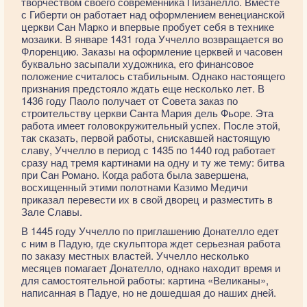
творчеством своего современника Пизанелло. Вместе
с Гиберти он работает над оформлением венецианской
церкви Сан Марко и впервые пробует себя в технике
мозаики. В январе 1431 года Уччелло возвращается во
Флоренцию. Заказы на оформление церквей и часовен
буквально засыпали художника, его финансовое
положение считалось стабильным. Однако настоящего
признания предстояло ждать еще несколько лет. В
1436 году Паоло получает от Совета заказ по
строительству церкви Санта Мария дель Фьоре. Эта
работа имеет головокружительный успех. После этой,
так сказать, первой работы, снискавшей настоящую
славу, Уччелло в период с 1435 по 1440 год работает
сразу над тремя картинами на одну и ту же тему: битва
при Сан Романо. Когда работа была завершена,
восхищенный этими полотнами Казимо Медичи
приказал перевести их в свой дворец и разместить в
Зале Славы.
В 1445 году Уччелло по приглашению Донателло едет
с ним в Падую, где скульптора ждет серьезная работа
по заказу местных властей. Уччелло несколько
месяцев помагает Донателло, однако находит время и
для самостоятельной работы: картина «Великаны»,
написанная в Падуе, но не дошедшая до наших дней.