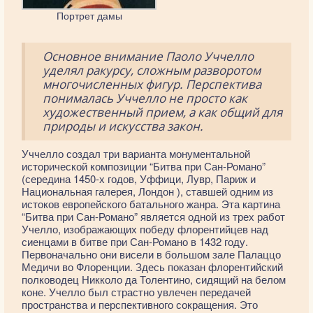
Портрет дамы
Основное внимание Паоло Уччелло
уделял ракурсу, сложным разворотом
многочисленных фигур. Перспектива
понималась Уччелло не просто как
художественный прием, а как общий для
природы и искусства закон.
Уччелло создал три варианта монументальной
исторической композиции “Битва при Сан-Романо”
(середина 1450-х годов, Уффици, Лувр, Париж и
Национальная галерея, Лондон ), ставшей одним из
истоков европейского батального жанра. Эта картина
“Битва при Сан-Романо” является одной из трех работ
Учелло, изображающих победу флорентийцев над
сиенцами в битве при Сан-Романо в 1432 году.
Первоначально они висели в большом зале Палаццо
Медичи во Флоренции. Здесь показан флорентийский
полководец Никколо да Толентино, сидящий на белом
коне. Учелло был страстно увлечен передачей
пространства и перспективного сокращения. Это