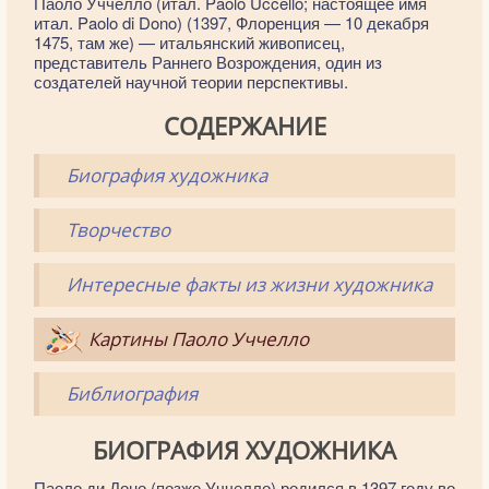
Па́оло Учче́лло (итал. Paolo Uccello; настоящее имя
итал. Paolo di Dono) (1397, Флоренция — 10 декабря
1475, там же) — итальянский живописец,
представитель Раннего Возрождения, один из
создателей научной теории перспективы.
СОДЕРЖАНИЕ
Биография художника
Творчество
Интересные факты из жизни художника
Картины Паоло Уччелло
Библиография
БИОГРАФИЯ ХУДОЖНИКА
Паоло ди Доно (позже Уччелло) родился в 1397 году во