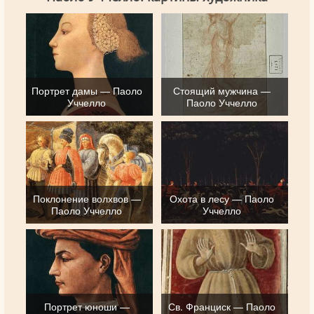
Портрет дамы — Паоло
Стоящий мужчина —
Уччелло
Паоло Уччелло
Поклонение волхвов —
Охота в лесу — Паоло
Паоло Уччелло
Уччелло
Портрет юноши —
Св. Франциск — Паоло