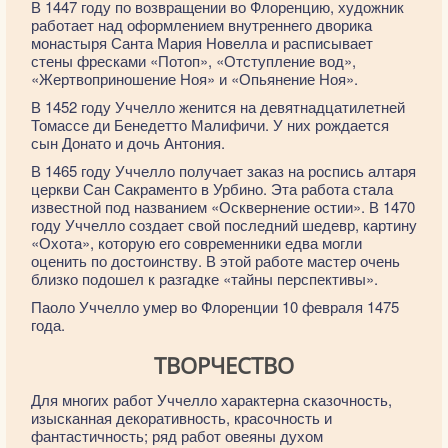
В 1447 году по возвращении во Флоренцию, художник
работает над оформлением внутреннего дворика
монастыря Санта Мария Новелла и расписывает
стены фресками «Потоп», «Отступление вод»,
«Жертвоприношение Ноя» и «Опьянение Ноя».
В 1452 году Уччелло женится на девятнадцатилетней
Томассе ди Бенедетто Малифичи. У них рождается
сын Донато и дочь Антония.
В 1465 году Уччелло получает заказ на роспись алтаря
церкви Сан Сакраменто в Урбино. Эта работа стала
известной под названием «Осквернение остии». В 1470
году Уччелло создает свой последний шедевр, картину
«Охота», которую его современники едва могли
оценить по достоинству. В этой работе мастер очень
близко подошел к разгадке «тайны перспективы».
Паоло Уччелло умер во Флоренции 10 февраля 1475
года.
ТВОРЧЕСТВО
Для многих работ Уччелло характерна сказочность,
изысканная декоративность, красочность и
фантастичность; ряд работ овеяны духом