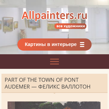
Allpainters.ru - картинная галерея
Онлайн галерея живописи.
Картины классиков
и современников
Картины в интерьере
PART OF THE TOWN OF PONT
AUDEMER — ФЕЛИКС ВАЛЛОТОН