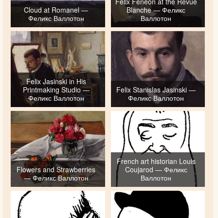
Felix Feneon at the Revue
Cloud at Romanel —
Blanche — Феликс
Феликс Валлотон
Валлотон
Felix Jasinski in His
Printmaking Studio —
Felix Stanislas Jasinski —
Феликс Валлотон
Феликс Валлотон
French art historian Louis
Flowers and Strawberries
Coujarod — Феликс
— Феликс Валлотон
Валлотон