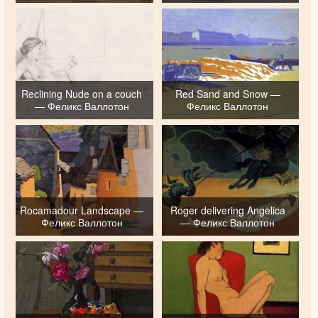
Reclining Nude on a couch
Red Sand and Snow —
— Феликс Валлотон
Феликс Валлотон
Rocamadour Landscape —
Roger delivering Angelica
Феликс Валлотон
— Феликс Валлотон