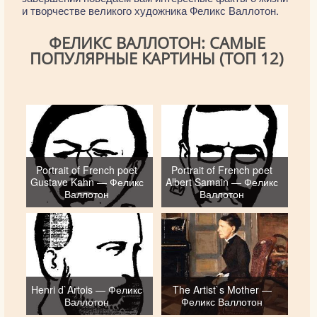
и творчестве великого художника Феликс Валлотон.
ФЕЛИКС ВАЛЛОТОН: САМЫЕ
ПОПУЛЯРНЫЕ КАРТИНЫ (ТОП 12)
Portrait of French poet
Portrait of French poet
Gustave Kahn — Феликс
Albert Samain — Феликс
Валлотон
Валлотон
Henri d`Artois — Феликс
The Artist`s Mother —
Валлотон
Феликс Валлотон