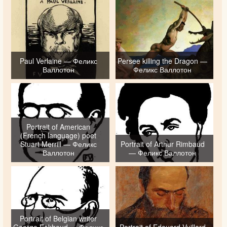
Paul Verlaine — Феликс
Persee killing the Dragon —
Валлотон
Феликс Валлотон
Portrait of American
(French language) poet
Stuart Merrill — Феликс
Portrait of Arthur Rimbaud
Валлотон
— Феликс Валлотон
Portrait of Belgian writer
George Eekhoud — Феликс
Portrait of Edouard Vuillard