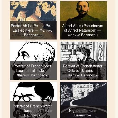
Poster Ah La Pe…la Pe…
Alfred Athis (Pseudonym
La Pepiniere — Феликс
of Alfred Natanson) —
Валлотон
Феликс Валлотон
Portrait of French poet
Portrait of French writer
Laurent Tailhade —
Octave Uzanne —
Феликс Валлотон
Феликс Валлотон
Portrait of French writer
Louis Dumur — Феликс
Night — Феликс
Валлотон
Валлотон