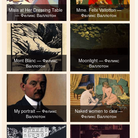
Misia at Her Dressing Table
Mme. Felix Vallotton —
— Феликс Валлотон
Феликс Валлотон
Mont Blanc — Феликс
Moonlight — Феликс
Валлотон
Валлотон
My portrait — Феликс
Naked women to cats —
Валлотон
Феликс Валлотон