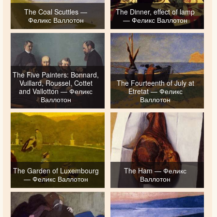
The Coal Scuttles —
The Dinner, effect of lamp
Феликс Валлотон
— Феликс Валлотон
The Five Painters: Bonnard,
Vuillard, Roussel, Cottet
The Fourteenth of July at
and Vallotton — Феликс
Etretat — Феликс
Валлотон
Валлотон
The Garden of Luxembourg
The Ham — Феликс
— Феликс Валлотон
Валлотон