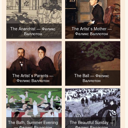
The Anarchist — Феликс
The Artist`s Mother —
Валлотон
Феликс Валлотон
The Artist`s Parents —
The Ball — Феликс
Феликс Валлотон
Валлотон
The Bath, Summer Evening
The Beautiful Sunday —
— Феликс Валлотон
Феликс Валлотон