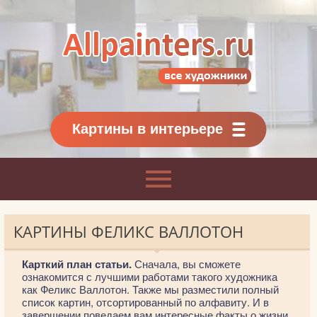
Allpainters.ru - картинная галерея
Онлайн галерея живописи.
Картины классиков
и современников
Картины в интерьере
КАРТИНЫ ФЕЛИКС ВАЛЛОТОН
Карткий план статьи.
Сначала, вы сможете
ознакомится с лучшими работами такого художника
как Феликс Валлотон. Также мы разместили полный
список картин, отсортированный по алфавиту. И в
завершении поведаем вам интересные факты о жизни