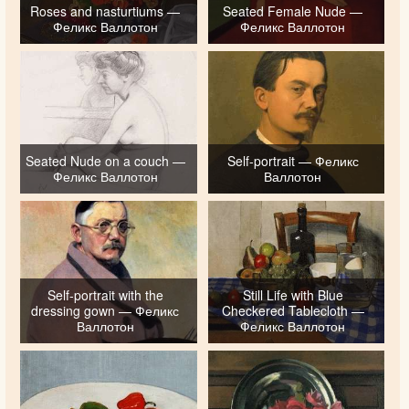
Roses and nasturtiums —
Seated Female Nude —
Феликс Валлотон
Феликс Валлотон
Seated Nude on a couch —
Self-portrait — Феликс
Феликс Валлотон
Валлотон
Self-portrait with the
Still Life with Blue
dressing gown — Феликс
Checkered Tablecloth —
Валлотон
Феликс Валлотон