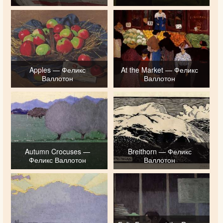
Apples — Феликс
At the Market — Феликс
Валлотон
Валлотон
Autumn Crocuses —
Breithorn — Феликс
Феликс Валлотон
Валлотон