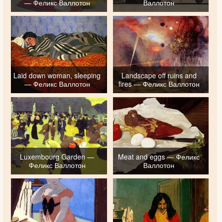
— Феликс Валлотон
Валлотон
Laid down woman, sleeping
Landscape off ruins and
— Феликс Валлотон
fires — Феликс Валлотон
Luxembourg Garden —
Meat and eggs — Феликс
Феликс Валлотон
Валлотон