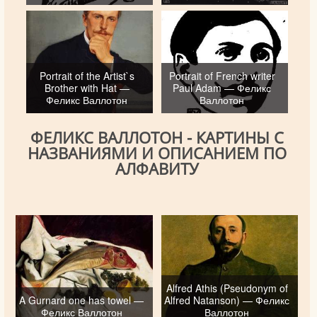
Portrait of the Artist`s
Portrait of French writer
Brother with Hat —
Paul Adam — Феликс
Феликс Валлотон
Валлотон
ФЕЛИКС ВАЛЛОТОН - КАРТИНЫ С
НАЗВАНИЯМИ И ОПИСАНИЕМ ПО
АЛФАВИТУ
Alfred Athis (Pseudonym of
A Gurnard one has towel —
Alfred Natanson) — Феликс
Феликс Валлотон
Валлотон