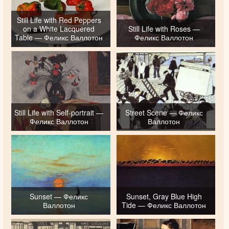
Still Life with Red Peppers
on a White Lacquered
Still Life with Roses —
Table — Феликс Валлотон
Феликс Валлотон
Still Life with Self-portrait —
Street Scene — Феликс
Феликс Валлотон
Валлотон
Sunset — Феликс
Sunset, Gray Blue High
Валлотон
Tide — Феликс Валлотон