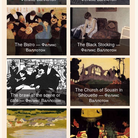
The Bistro — Феликс
The Black Stocking —
Валлотон
Феликс Валлотон
The Church of Souain in
The brawl at the scene or
Sihlouette — Феликс
cafe — Феликс Валлотон
Валлотон