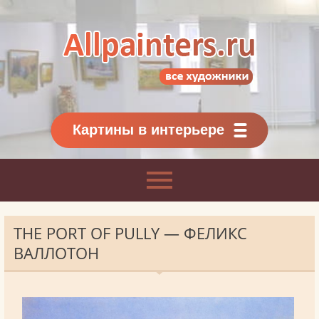
Allpainters.ru - картинная галерея
Онлайн галерея живописи.
Картины классиков
и современников
Картины в интерьере
THE PORT OF PULLY — ФЕЛИКС
ВАЛЛОТОН