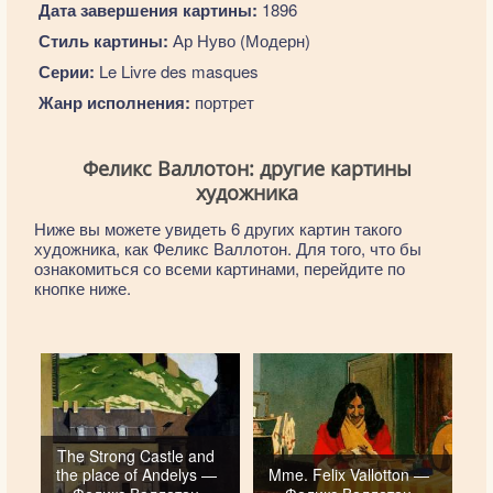
Дата завершения картины:
1896
Стиль картины:
Ар Нуво (Модерн)
Серии:
Le Livre des masques
Жанр исполнения:
портрет
Феликс Валлотон: другие картины
художника
Ниже вы можете увидеть 6 других картин такого
художника, как Феликс Валлотон. Для того, что бы
ознакомиться со всеми картинами, перейдите по
кнопке ниже.
The Strong Castle and
the place of Andelys —
Mme. Felix Vallotton —