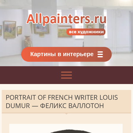
Allpainters.ru - картинная галерея
Онлайн галерея живописи.
Картины классиков
и современников
Картины в интерьере
PORTRAIT OF FRENCH WRITER LOUIS
DUMUR — ФЕЛИКС ВАЛЛОТОН