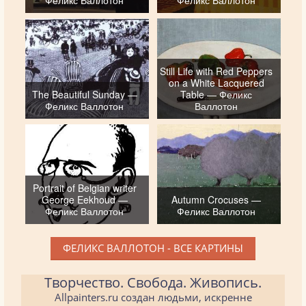
Феликс Валлотон
Феликс Валлотон
Still Life with Red Peppers
on a White Lacquered
The Beautiful Sunday —
Table — Феликс
Феликс Валлотон
Валлотон
Portrait of Belgian writer
George Eekhoud —
Autumn Crocuses —
Феликс Валлотон
Феликс Валлотон
ФЕЛИКС ВАЛЛОТОН - ВСЕ КАРТИНЫ
Творчество. Свобода. Живопись.
Allpainters.ru создан людьми, искренне