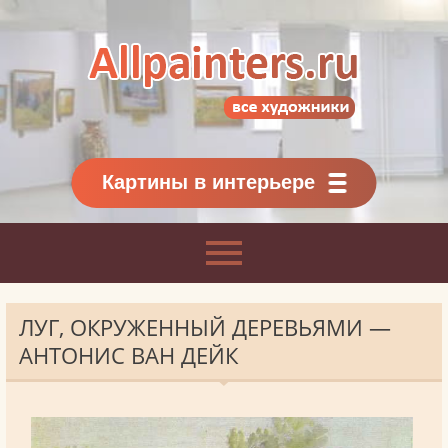
Allpainters.ru - картинная галерея
Онлайн галерея живописи.
Картины классиков
и современников
Картины в интерьере
ЛУГ, ОКРУЖЕННЫЙ ДЕРЕВЬЯМИ —
АНТОНИС ВАН ДЕЙК