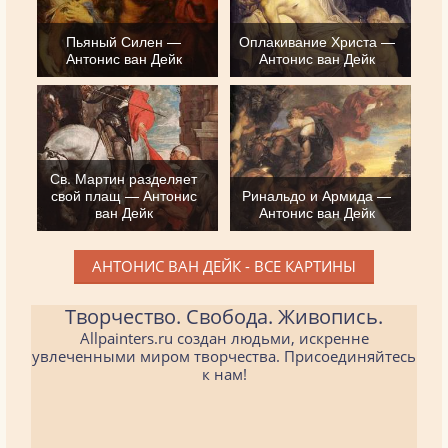
Пьяный Силен —
Оплакивание Христа —
Антонис ван Дейк
Антонис ван Дейк
Св. Мартин разделяет
свой плащ — Антонис
Ринальдо и Армида —
ван Дейк
Антонис ван Дейк
АНТОНИС ВАН ДЕЙК - ВСЕ КАРТИНЫ
Творчество. Свобода. Живопись.
Allpainters.ru создан людьми, искренне
увлеченными миром творчества. Присоединяйтесь
к нам!