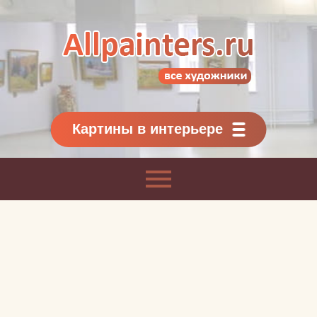
Allpainters.ru - картинная галерея
Онлайн галерея живописи.
Картины классиков
и современников
Картины в интерьере