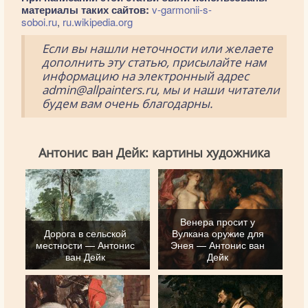
материалы таких сайтов:
v-garmonii-s-
soboi.ru
,
ru.wikipedia.org
Если вы нашли неточности или желаете
дополнить эту статью, присылайте нам
информацию на электронный адрес
admin@allpainters.ru, мы и наши читатели
будем вам очень благодарны.
Антонис ван Дейк: картины художника
Венера просит у
Дорога в сельской
Вулкана оружие для
местности — Антонис
Энея — Антонис ван
ван Дейк
Дейк