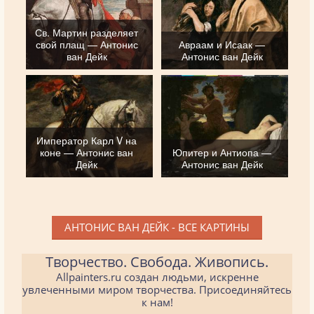
Св. Мартин разделяет
свой плащ — Антонис
Авраам и Исаак —
ван Дейк
Антонис ван Дейк
Император Карл V на
коне — Антонис ван
Юпитер и Антиопа —
Дейк
Антонис ван Дейк
АНТОНИС ВАН ДЕЙК - ВСЕ КАРТИНЫ
Творчество. Свобода. Живопись.
Allpainters.ru создан людьми, искренне
увлеченными миром творчества. Присоединяйтесь
к нам!