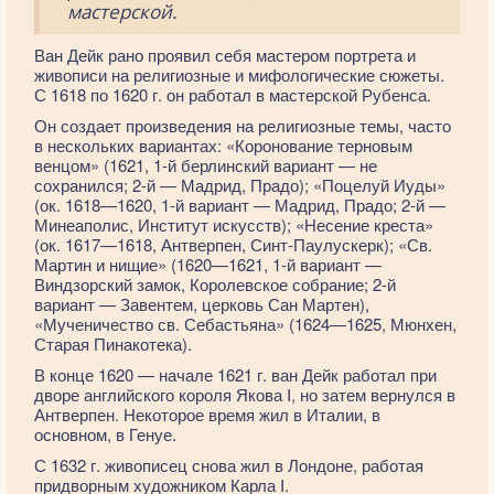
мастерской.
Ван Дейк рано проявил себя мастером портрета и
живописи на религиозные и мифологические сюжеты.
С 1618 по 1620 г. он работал в мастерской Рубенса.
Он создает произведения на религиозные темы, часто
в нескольких вариантах: «Коронование терновым
венцом» (1621, 1-й берлинский вариант — не
сохранился; 2-й — Мадрид, Прадо); «Поцелуй Иуды»
(ок. 1618—1620, 1-й вариант — Мадрид, Прадо; 2-й —
Минеаполис, Институт искусств); «Несение креста»
(ок. 1617—1618, Антверпен, Синт-Паулускерк); «Св.
Мартин и нищие» (1620—1621, 1-й вариант —
Виндзорский замок, Королевское собрание; 2-й
вариант — Завентем, церковь Сан Мартен),
«Мученичество св. Себастьяна» (1624—1625, Мюнхен,
Старая Пинакотека).
В конце 1620 — начале 1621 г. ван Дейк работал при
дворе английского короля Якова I, но затем вернулся в
Антверпен. Некоторое время жил в Италии, в
основном, в Генуе.
С 1632 г. живописец снова жил в Лондоне, работая
придворным художником Карла I.