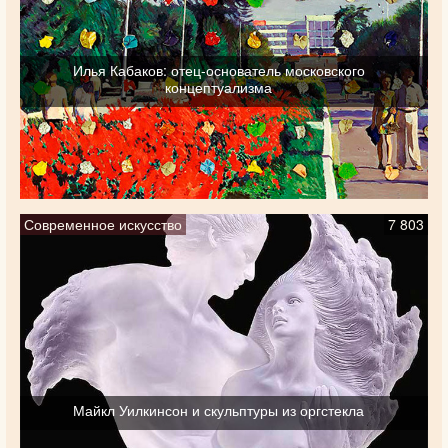
Илья Кабаков: отец-основатель московского
концептуализма
Современное искусство
7 803
Майкл Уилкинсон и скульптуры из оргстекла