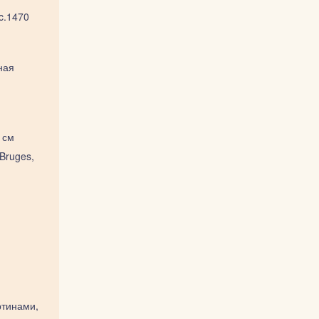
c.1470
ная
 см
Bruges,
ртинами,