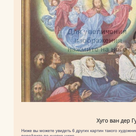
Хуго ван дер Г
Ниже вы можете увидеть 6 других картин такого художник
перейдите по кнопке ниже.