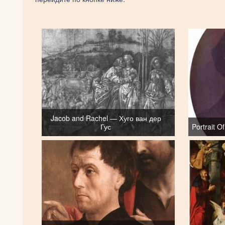
Jacob and Rachel — Хуго ван дер
Гус
Portrait 