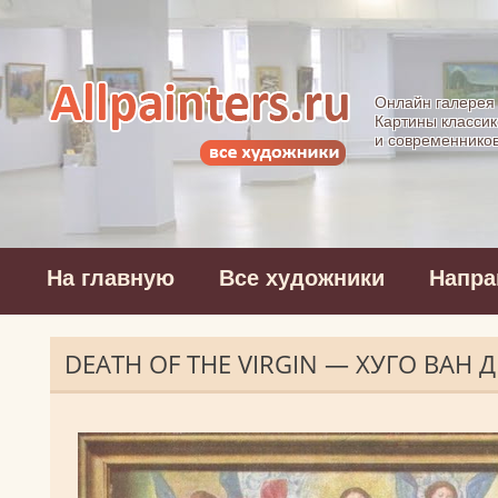
Allpainters.ru - 
Онлайн галерея
Картины классик
и современнико
На главную
Все художники
Напра
DEATH OF THE VIRGIN — ХУГО ВАН Д