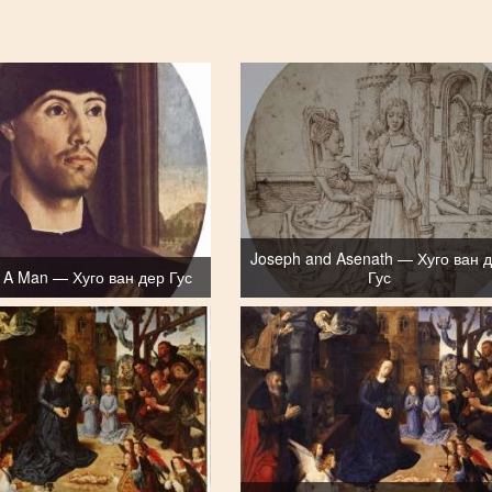
Joseph and Asenath — Хуго ван 
Of A Man — Хуго ван дер Гус
Гус