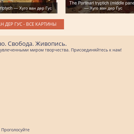
The Portinari tryptich (middle pane
Triptych — Хуго ван дер Гус
— Хуго ван дер Гус
Н ДЕР ГУС - ВСЕ КАРТИНЫ
во. Свобода. Живопись.
е увлеченными миром творчества. Присоединяйтесь к нам!
Проголосуйте