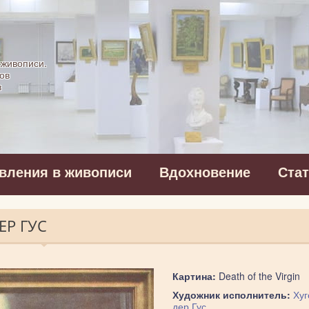
картинная галерея
 живописи.
ов
в
вления в живописи
Вдохновение
Ста
ЕР ГУС
Картина:
Death of the Virgin
Художник исполнитель:
Хуг
дер Гус