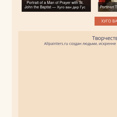
Portrait of a Man of Prayer with St.
John the Baptist — Хуго ван дер Гус
Portinari 
ХУГО ВА
Творчест
Allpainters.ru создан людьми, искренн