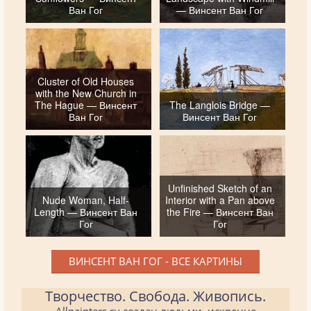
Ван Гог
— Винсент Ван Гог
Cluster of Old Houses
with the New Church in
The Hague — Винсент
The Langlois Bridge —
Ван Гог
Винсент Ван Гог
Unfinished Sketch of an
Nude Woman, Half-
Interior with a Pan above
Length — Винсент Ван
the Fire — Винсент Ван
Гог
Гог
ВИНСЕНТ ВАН ГОГ - ВСЕ КАРТИНЫ
Творчество. Свобода. Живопись.