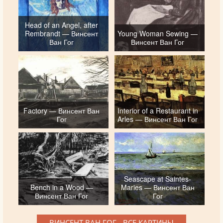
Head of an Angel, after
Rembrandt — Винсент
Young Woman Sewing —
Ван Гог
Винсент Ван Гог
Factory — Винсент Ван
Interior of a Restaurant in
Гог
Arles — Винсент Ван Гог
Seascape at Saintes-
Bench in a Wood —
Maries — Винсент Ван
Винсент Ван Гог
Гог
ВИНСЕНТ ВАН ГОГ - ВСЕ КАРТИНЫ