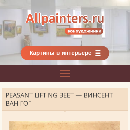
Allpainters.ru - картинная галерея
Онлайн галерея живописи.
Картины классиков
и современников
Картины в интерьере
PEASANT LIFTING BEET — ВИНСЕНТ
ВАН ГОГ