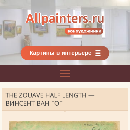
Allpainters.ru - картинная галерея
Онлайн галерея живописи.
Картины классиков
и современников
Картины в интерьере
THE ZOUAVE HALF LENGTH —
ВИНСЕНТ ВАН ГОГ