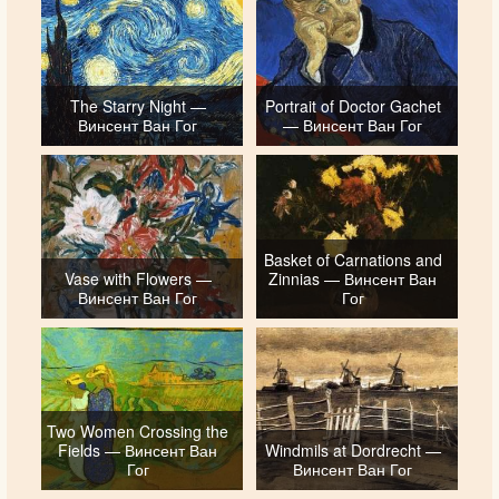
The Starry Night —
Portrait of Doctor Gachet
Винсент Ван Гог
— Винсент Ван Гог
Basket of Carnations and
Vase with Flowers —
Zinnias — Винсент Ван
Винсент Ван Гог
Гог
Two Women Crossing the
Fields — Винсент Ван
Windmils at Dordrecht —
Гог
Винсент Ван Гог