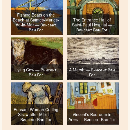
Fishing Boats on the
Beach at Saintes-Maries-
The Entrance Hall of
de-la-Mer — Винсент
Saint-Paul Hospital —
Ван Гог
Винсент Ван Гог
Lying Cow — Винсент
A Marsh — Винсент Ван
Ван Гог
Гог
Peasant Woman Cutting
Straw after Millet —
Vincent’s Bedroom in
Винсент Ван Гог
Arles — Винсент Ван Гог