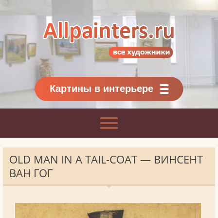
Allpainters.ru - картинная галерея
Онлайн галерея живописи.
Картины классиков
и современников
Картины в интерьере
OLD MAN IN A TAIL-COAT — ВИНСЕНТ
ВАН ГОГ