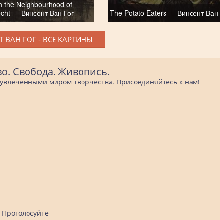
in the Neighbourhood of
echt — Винсент Ван Гог
The Potato Eaters — Винсент Ван 
 ВАН ГОГ - ВСЕ КАРТИНЫ
во. Свобода. Живопись.
е увлеченными миром творчества. Присоединяйтесь к нам!
Проголосуйте