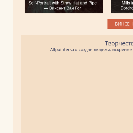
Self-Portrait with Straw Hat and Pipe
Mills 
— Винсент Ван Гог
Dordr
ВИНСЕНТ
Творчест
Allpainters.ru создан людьми, искренн