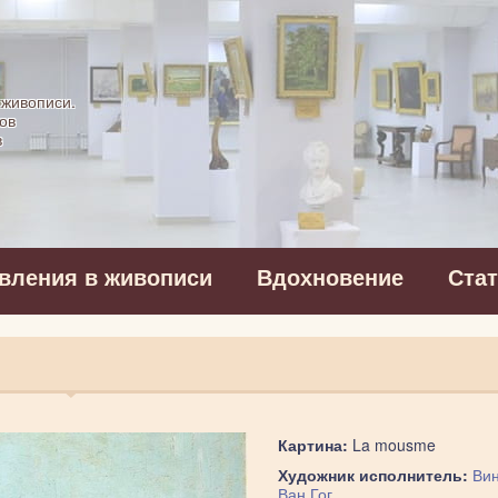
картинная галерея
 живописи.
ов
в
вления в живописи
Вдохновение
Ста
Картина:
La mousme
Художник исполнитель:
Вин
Ван Гог